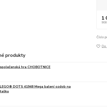
1 
908
Číslo p
Do 
é produkty
společenská hra CHOBOTNICE
LEGO® DOTS 41948 Mega balení ozdob na
tašku