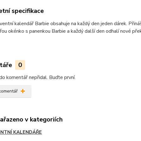
tní specifikace
entní kalendář Barbie obsahuje na každý den jeden dárek. Přináš
řou okénko s panenkou Barbie a každý další den odhalí nové pře
táře
0
do komentář nepřidal. Buďte první.
 komentář
zařazeno v kategoriích
NTNÍ KALENDÁŘE