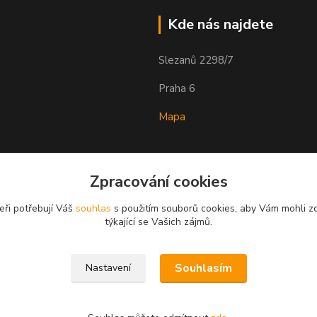
Kde nás najdete
Slezanů 2298/7
Praha 6
Mapa
Zpracování cookies
eři potřebují Váš
souhlas
s použitím souborů cookies, aby Vám mohli z
týkající se Vašich zájmů.
Souhlasím
Nastavení