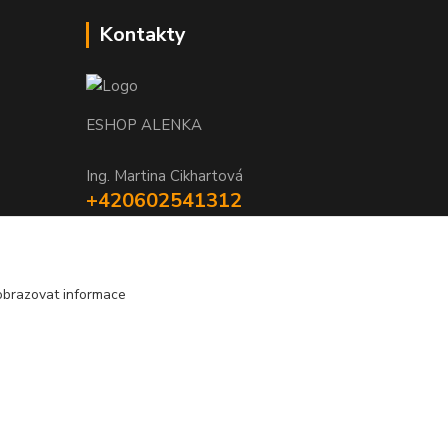
Kontakty
ESHOP ALENKA
Ing. Martina Cikhartová
+420602541312
8-20
orechovka@inmes.cz
obrazovat informace
Vytvořeno na
Eshop-rychle.cz