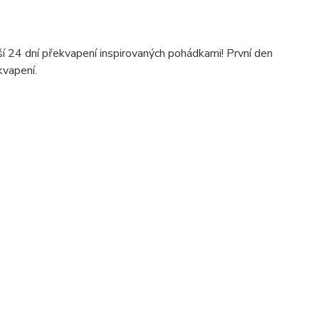
í 24 dní překvapení inspirovaných pohádkami! První den
kvapení.