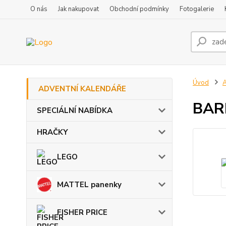
O nás
Jak nakupovat
Obchodní podmínky
Fotogalerie
Úvod
ADVENTNÍ KALENDÁŘE
BARB
SPECIÁLNÍ NABÍDKA
HRAČKY
LEGO
MATTEL panenky
FISHER PRICE