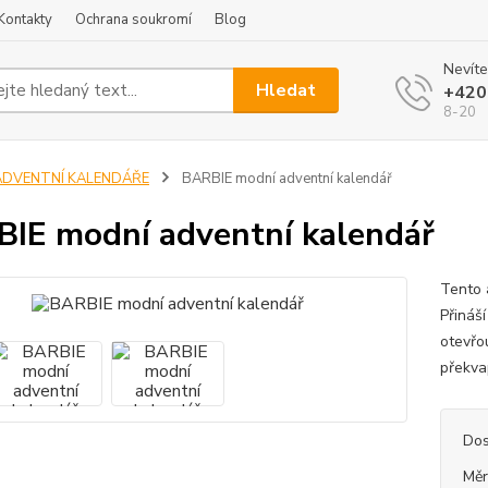
Kontakty
Ochrana soukromí
Blog
Nevíte
Hledat
+420
8-20
ADVENTNÍ KALENDÁŘE
BARBIE modní adventní kalendář
IE modní adventní kalendář
Tento 
Přináš
otevřo
překva
Dos
Měr