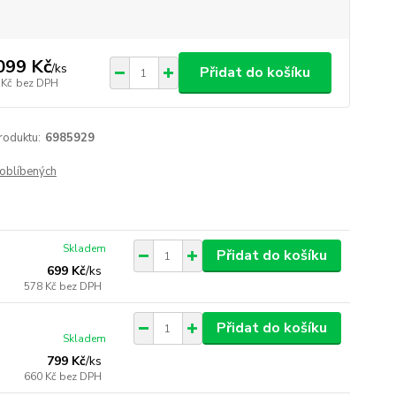
099 Kč
/
ks
Přidat do košíku
 Kč
bez DPH
roduktu:
6985929
oblíbených
Skladem
Přidat do košíku
699 Kč
/
ks
578 Kč
bez DPH
Přidat do košíku
Skladem
799 Kč
/
ks
660 Kč
bez DPH