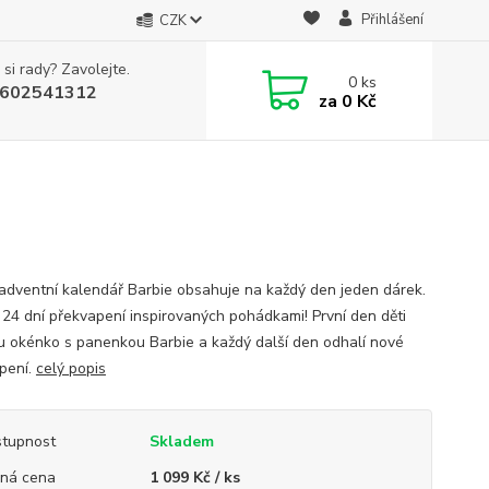
Přihlášení
CZK
 si rady? Zavolejte.
0
ks
602541312
za
0 Kč
adventní kalendář Barbie obsahuje na každý den jeden dárek.
í 24 dní překvapení inspirovaných pohádkami! První den děti
u okénko s panenkou Barbie a každý další den odhalí nové
pení.
celý popis
tupnost
Skladem
ná cena
1 099 Kč / ks