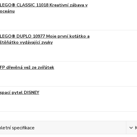
LEGO® CLASSIC 11018 Kreativní zábava v
oceánu
LEGO® DUPLO 10977 Moje první koťátko a
štěňátko vydávající zvuky
FP dřevěná vež ze zvířátek
spací pytel DISNEY
etní specifikace