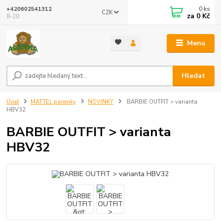
0
ks
+420602541312
CZK
za
0 Kč
8-20
Menu
Hledat
Úvod
MATTEL panenky
NOVINKY
BARBIE OUTFIT > varianta
HBV32
BARBIE OUTFIT > varianta
HBV32