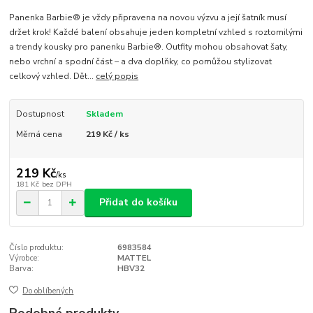
Panenka Barbie® je vždy připravena na novou výzvu a její šatník musí
držet krok! Každé balení obsahuje jeden kompletní vzhled s roztomilými
a trendy kousky pro panenku Barbie®. Outfity mohou obsahovat šaty,
nebo vrchní a spodní část – a dva doplňky, co pomůžou stylizovat
celkový vzhled. Dět...
celý popis
Dostupnost
Skladem
Měrná cena
219 Kč / ks
219 Kč
/
ks
181 Kč
bez DPH
Přidat do košíku
Číslo produktu:
6983584
Výrobce:
MATTEL
Barva:
HBV32
Do oblíbených