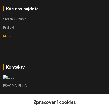
Kde nás najdete
Slezanů 2298/7
Praha 6
Mapa
Kontakty
ESHOP ALENKA
Ing. Martina Cikhartová
Zpracování cookies
+420602541312
8-20