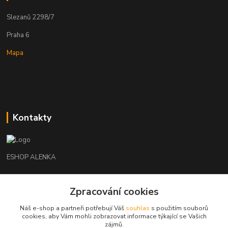
Slezanů 2298/7
Praha 6
Mapa
Kontakty
ESHOP ALENKA
Ing. Martina Cikhartová
+420602541312
Zpracování cookies
8-20
Náš e-shop a partneři potřebují Váš
souhlas
s použitím souborů
cookies, aby Vám mohli zobrazovat informace týkající se Vašich
orechovka@inmes.cz
zájmů.