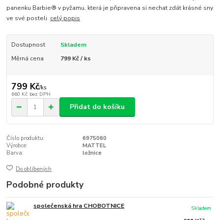
panenku Barbie® v pyžamu, která je připravena si nechat zdát krásné sny
ve své posteli.
celý popis
Dostupnost
Skladem
Měrná cena
799 Kč / ks
799 Kč
/
ks
660 Kč
bez DPH
Přidat do košíku
Číslo produktu:
6975060
Výrobce:
MATTEL
Barva:
ložnice
Do oblíbených
Podobné produkty
společenská hra CHOBOTNICE
Skladem