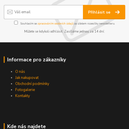
Přihlásit se
Souhlasím se
zpracováním osobních údajů
za účelem rozesílky newsletteru.
Můžete se kdykoli odhlásit. Zasíláme jednou za 14 dní.
Informace pro zákazníky
O nás
Jak nakupovat
Obchodní podmínky
Fotogalerie
Kontakty
Kde nás najdete