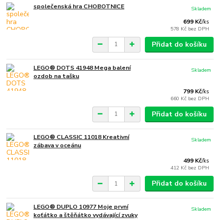
společenská hra CHOBOTNICE
Skladem
699 Kč
/
ks
578 Kč
bez DPH
Přidat do košíku
LEGO® DOTS 41948 Mega balení
Skladem
ozdob na tašku
799 Kč
/
ks
660 Kč
bez DPH
Přidat do košíku
LEGO® CLASSIC 11018 Kreativní
Skladem
zábava v oceánu
499 Kč
/
ks
412 Kč
bez DPH
Přidat do košíku
LEGO® DUPLO 10977 Moje první
Skladem
koťátko a štěňátko vydávající zvuky