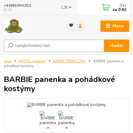
0
ks
+420602541312
CZK
za
0 Kč
8-20
Menu
Hledat
Úvod
MATTEL panenky
BARBIE PRINCEZNY
BARBIE panenka a
pohádkové kostýmy
BARBIE panenka a pohádkové
kostýmy