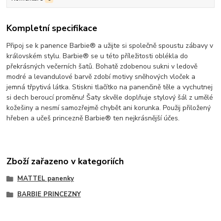
Kompletní specifikace
Připoj se k panence Barbie® a užijte si společně spoustu zábavy v
královském stylu. Barbie® se u této příležitosti oblékla do
překrásných večerních šatů. Bohatě zdobenou sukni v ledově
modré a levandulové barvě zdobí motivy sněhových vloček a
jemná třpytivá látka. Stiskni tlačítko na panenčině těle a vychutnej
si dech beroucí proměnu! Šaty skvěle doplňuje stylový šál z umělé
kožešiny a nesmí samozřejmě chybět ani korunka. Použij přiložený
hřeben a učeš princezně Barbie® ten nejkrásnější účes.
Zboží zařazeno v kategoriích
MATTEL panenky
BARBIE PRINCEZNY