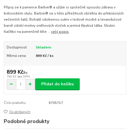
Připoj se k panence Barbie® a užijte si společně spoustu zábavy v
královském stylu. Barbie® se u této příležitosti oblékla do překrásných
večerních šatů. Bohatě zdobenou sukni v ledově modré a levandulové
barvě zdobí motivy sněhových vloček a jemná třpytivá látka. Stiskni
tlačítko na panenčině těle ...
celý popis
Dostupnost
Skladem
Měrná cena
899 Kč / ks
899 Kč
/
ks
743 Kč
bez DPH
Přidat do košíku
Číslo produktu:
6735717
Do oblíbených
Podobné produkty