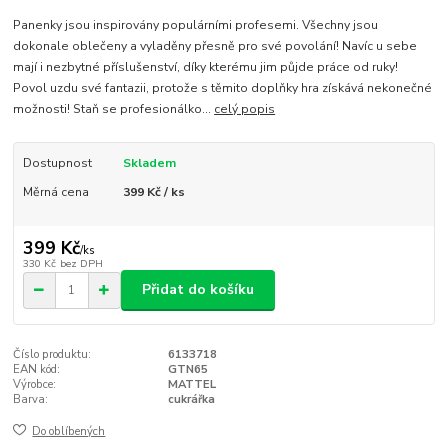
Panenky jsou inspirovány populárními profesemi. Všechny jsou
dokonale oblečeny a vyladěny přesně pro své povolání! Navíc u sebe
mají i nezbytné příslušenství, díky kterému jim půjde práce od ruky!
Povol uzdu své fantazii, protože s těmito doplňky hra získává nekonečné
možnosti! Staň se profesionálko...
celý popis
Dostupnost
Skladem
Měrná cena
399 Kč / ks
399 Kč
/
ks
330 Kč
bez DPH
Přidat do košíku
Číslo produktu:
6133718
EAN kód:
GTN65
Výrobce:
MATTEL
Barva:
cukrářka
Do oblíbených