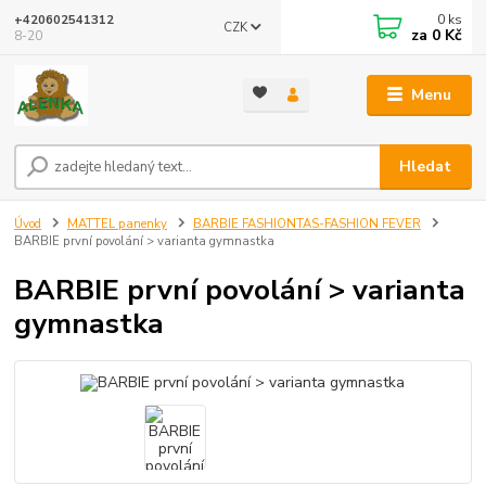
0
ks
+420602541312
CZK
za
0 Kč
8-20
Menu
Hledat
Úvod
MATTEL panenky
BARBIE FASHIONTAS-FASHION FEVER
BARBIE první povolání > varianta gymnastka
BARBIE první povolání > varianta
gymnastka