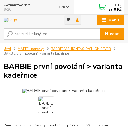
0
ks
+420602541312
CZK
za
0 Kč
8-20
Menu
Hledat
Úvod
MATTEL panenky
BARBIE FASHIONTAS-FASHION FEVER
BARBIE první povolání > varianta kadeřnice
BARBIE první povolání > varianta
kadeřnice
Panenky jsou inspirovány populárními profesemi. Všechny jsou