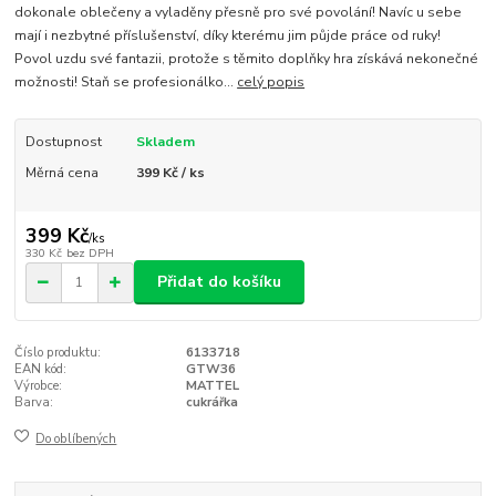
dokonale oblečeny a vyladěny přesně pro své povolání! Navíc u sebe
mají i nezbytné příslušenství, díky kterému jim půjde práce od ruky!
Povol uzdu své fantazii, protože s těmito doplňky hra získává nekonečné
možnosti! Staň se profesionálko...
celý popis
Dostupnost
Skladem
Měrná cena
399 Kč / ks
399 Kč
/
ks
330 Kč
bez DPH
Přidat do košíku
Číslo produktu:
6133718
EAN kód:
GTW36
Výrobce:
MATTEL
Barva:
cukrářka
Do oblíbených