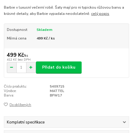
Barbie v luxusní večerní robě. Šaty mají pro ni typickou růžovou barvu a
krásné detaily, aby Barbie vypadala neodolatelně.
celý popis
Dostupnost
Skladem
Měrná cena
499 Kč / ks
499 Kč
/
ks
412 Kč
bez DPH
Přidat do košíku
Číslo produktu:
5409715
Výrobce:
MATTEL
Barva:
BFW17
Do oblíbených
Kompletní specifikace