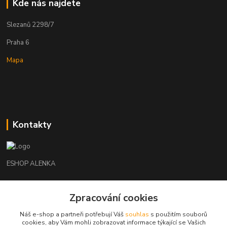
Kde nás najdete
Slezanů 2298/7
Praha 6
Mapa
Kontakty
ESHOP ALENKA
Ing. Martina Cikhartová
Zpracování cookies
+420602541312
8-20
Náš e-shop a partneři potřebují Váš
souhlas
s použitím souborů
cookies, aby Vám mohli zobrazovat informace týkající se Vašich
orechovka@inmes.cz