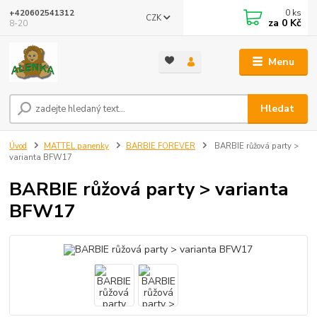
0
ks
+420602541312
CZK
za
0 Kč
8-20
Menu
Hledat
Úvod
MATTEL panenky
BARBIE FOREVER
BARBIE růžová party >
varianta BFW17
BARBIE růžová party > varianta
BFW17