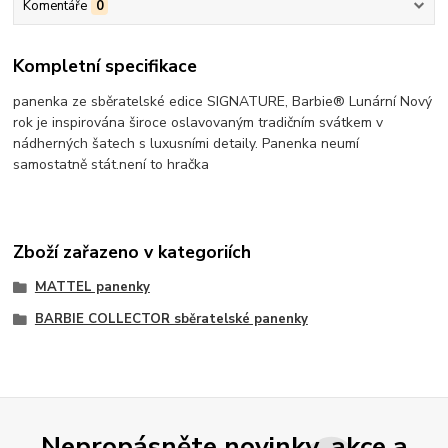
Komentáře
0
Kompletní specifikace
panenka ze sběratelské edice SIGNATURE, Barbie® Lunární Nový
rok je inspirována široce oslavovaným tradičním svátkem v
nádherných šatech s luxusními detaily. Panenka neumí
samostatně stát.není to hračka
Zboží zařazeno v kategoriích
MATTEL panenky
BARBIE COLLECTOR sběratelské panenky
Nepropásněte novinky, akce a