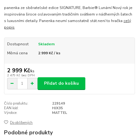
panenka ze sběratelské edice SIGNATURE, Barbie® Lunární Nový rok je
inspirována široce oslavovaným tradičním svátkem v nádherných šatech
s luxusními detaily. Panenka neumí samostatně stát.není to hračka
celý
popis
Dostupnost
Skladem
Měrná cena
2 999 Kč / ks
2 999 Kč
/
ks
2 479 Kč
bez DPH
Přidat do košíku
Číslo produktu:
229149
EAN kód:
HJX35
Výrobce:
MATTEL
Do oblíbených
Podobné produkty