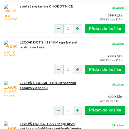
společenská hra CHOBOTNICE
Skladem
699 Kč
/
ks
578 Kč
bez DPH
Přidat do košíku
LEGO® DOTS 41948 Mega balení
Skladem
ozdob na tašku
799 Kč
/
ks
660 Kč
bez DPH
Přidat do košíku
LEGO® CLASSIC 11018 Kreativní
Skladem
zábava v oceánu
499 Kč
/
ks
412 Kč
bez DPH
Přidat do košíku
LEGO® DUPLO 10977 Moje první
Skladem
koťátko a štěňátko vydávající zvuky