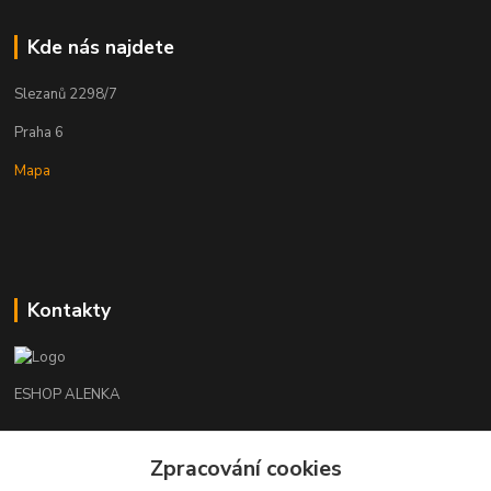
Kde nás najdete
Slezanů 2298/7
Praha 6
Mapa
Kontakty
ESHOP ALENKA
Ing. Martina Cikhartová
Zpracování cookies
+420602541312
8-20