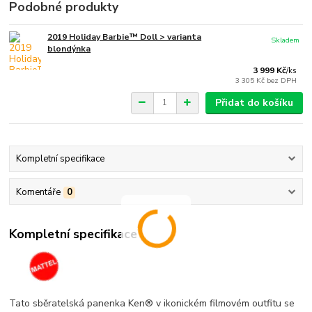
Podobné produkty
2019 Holiday Barbie™ Doll > varianta
Skladem
blondýnka
3 999 Kč
/
ks
3 305 Kč
bez DPH
Přidat do košíku
Kompletní specifikace
Komentáře
0
Kompletní specifikace
Tato sběratelská panenka Ken® v ikonickém filmovém outfitu se