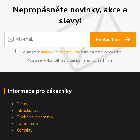
Nepropásněte novinky, akce a
slevy!
Přihlásit se
Souhlasím se
zpracováním osobních údajů
za účelem rozesílky newsletteru.
Můžete se kdykoli odhlásit. Zasíláme jednou za 14 dní.
Informace pro zákazníky
O nás
Jak nakupovat
Obchodní podmínky
Fotogalerie
Kontakty