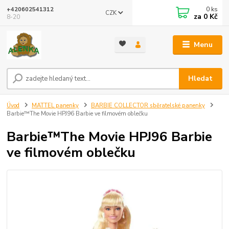
0
ks
+420602541312
CZK
za
0 Kč
8-20
Menu
Hledat
Úvod
MATTEL panenky
BARBIE COLLECTOR sběratelské panenky
Barbie™The Movie HPJ96 Barbie ve filmovém oblečku
Barbie™The Movie HPJ96 Barbie
ve filmovém oblečku