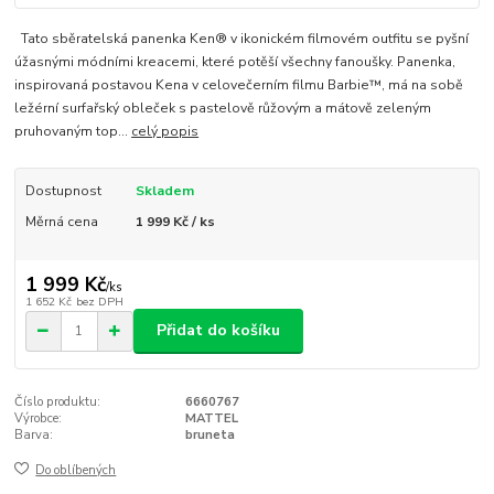
Tato sběratelská panenka Ken® v ikonickém filmovém outfitu se pyšní
úžasnými módními kreacemi, které potěší všechny fanoušky. Panenka,
inspirovaná postavou Kena v celovečerním filmu Barbie™, má na sobě
ležérní surfařský obleček s pastelově růžovým a mátově zeleným
pruhovaným top...
celý popis
Dostupnost
Skladem
Měrná cena
1 999 Kč / ks
1 999 Kč
/
ks
1 652 Kč
bez DPH
Přidat do košíku
Číslo produktu:
6660767
Výrobce:
MATTEL
Barva:
bruneta
Do oblíbených