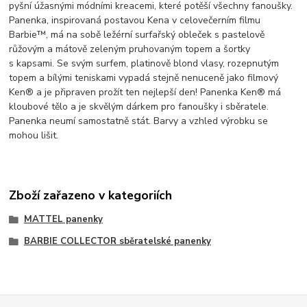
pyšní úžasnými módními kreacemi, které potěší všechny fanoušky.
Panenka, inspirovaná postavou Kena v celovečerním filmu
Barbie™, má na sobě ležérní surfařský obleček s pastelově
růžovým a mátově zeleným pruhovaným topem a šortky
s kapsami. Se svým surfem, platinově blond vlasy, rozepnutým
topem a bílými teniskami vypadá stejně nenuceně jako filmový
Ken® a je připraven prožít ten nejlepší den! Panenka Ken® má
kloubové tělo a je skvělým dárkem pro fanoušky i sběratele.
Panenka neumí samostatně stát. Barvy a vzhled výrobku se
mohou lišit.
Zboží zařazeno v kategoriích
MATTEL panenky
BARBIE COLLECTOR sběratelské panenky