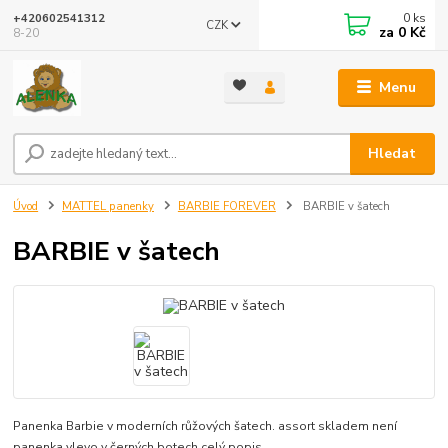
0
ks
+420602541312
CZK
za
0 Kč
8-20
Menu
Hledat
Úvod
MATTEL panenky
BARBIE FOREVER
BARBIE v šatech
BARBIE v šatech
Panenka Barbie v moderních růžových šatech. assort skladem není
panenka vlevo v černých botech
celý popis