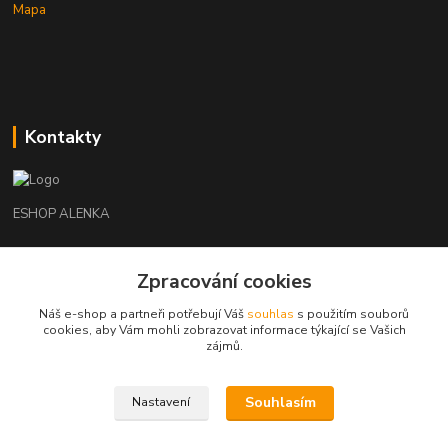
Mapa
Kontakty
ESHOP ALENKA
Ing. Martina Cikhartová
Zpracování cookies
+420602541312
8-20
Náš e-shop a partneři potřebují Váš
souhlas
s použitím souborů
cookies, aby Vám mohli zobrazovat informace týkající se Vašich
orechovka@inmes.cz
zájmů.
Souhlasím
Nastavení