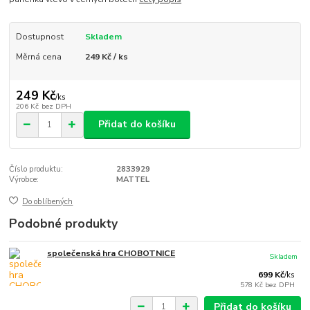
Dostupnost
Skladem
Měrná cena
249 Kč / ks
249 Kč
/
ks
206 Kč
bez DPH
Přidat do košíku
Číslo produktu:
2833929
Výrobce:
MATTEL
Do oblíbených
Podobné produkty
společenská hra CHOBOTNICE
Skladem
699 Kč
/
ks
578 Kč
bez DPH
Přidat do košíku