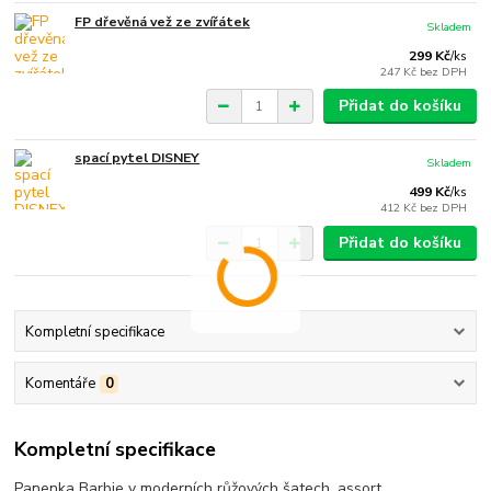
FP dřevěná vež ze zvířátek
Skladem
299 Kč
/
ks
247 Kč
bez DPH
Přidat do košíku
spací pytel DISNEY
Skladem
499 Kč
/
ks
412 Kč
bez DPH
Přidat do košíku
Kompletní specifikace
Komentáře
0
Kompletní specifikace
Panenka Barbie v moderních růžových šatech. assort