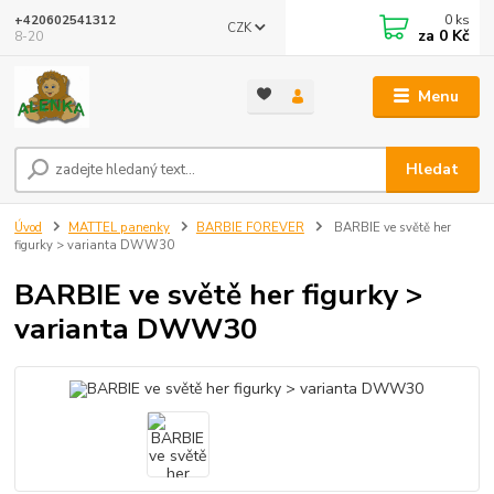
0
ks
+420602541312
CZK
za
0 Kč
8-20
Menu
Hledat
Úvod
MATTEL panenky
BARBIE FOREVER
BARBIE ve světě her
figurky > varianta DWW30
BARBIE ve světě her figurky >
varianta DWW30