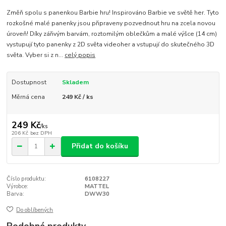
Změň spolu s panenkou Barbie hru! Inspirováno Barbie ve světě her. Tyto
rozkošné malé panenky jsou připraveny pozvednout hru na zcela novou
úroveň! Díky zářivým barvám, roztomilým oblečkům a malé výšce (14 cm)
vystupují tyto panenky z 2D světa videoher a vstupují do skutečného 3D
světa. Vyber si z n...
celý popis
Dostupnost
Skladem
Měrná cena
249 Kč / ks
249 Kč
/
ks
206 Kč
bez DPH
Přidat do košíku
Číslo produktu:
6108227
Výrobce:
MATTEL
Barva:
DWW30
Do oblíbených