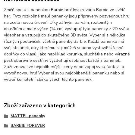
Změň spolu s panenkou Barbie hru! Inspirováno Barbie ve světě
her. Tyto rozkošné malé panenky jsou připraveny pozvednout hru
na zcela novou úroveň! Díky zářivým barvám, roztomilým
oblečkům a malé výšce (14 cm) vystupují tyto panenky z 2D světa
videoher a vstupují do skutečného 3D světa. Vyber si z několika
různých postaviček, včetně panenky Barbie. Každá panenka má
svůj stojánek, díky kterému si ji můžeš snadno vystavit! Úžasné
doplňky do vlasů, jako například korunka, sluchátka nebo výrazné
pestrobarevné sestřihy vyzdvihují osobnost každé z panenek.
Zažij znovu své nejoblíbenější scény nebo zapoj svou fantazii a
vytvoř novou hru! Vyber si svou nejoblíbenější panenku nebo si
vytvoř kompletní sbírku všech těchto panenek.
Zboží zařazeno v kategoriích
MATTEL panenky
BARBIE FOREVER