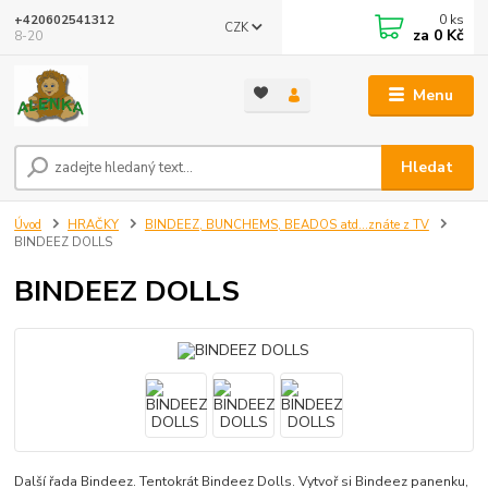
0
ks
+420602541312
CZK
za
0 Kč
8-20
Menu
Hledat
Úvod
HRAČKY
BINDEEZ, BUNCHEMS, BEADOS atd...znáte z TV
BINDEEZ DOLLS
BINDEEZ DOLLS
Další řada Bindeez. Tentokrát Bindeez Dolls. Vytvoř si Bindeez panenku,