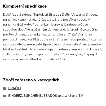
Kompletní specifikace
Další řada Bindeez. Tentokrát Bindeez Dolls. Vytvoř si Bindeez
panenku, kombinuj různé části, slož je a postříkej vodou. A
panenka drží! Vytvoř panenkám barevný Bindeez svět se
spoustou doplňků a úžasným domem snů. Je snad něco lepšího
pro tvé Bindeez panenky než tento dům snů? Zařiď si ho za
pomoci Bindeez korálků podle své fantazie nebo použij přiloženou
šablonu. Vlož panenky do třpytkové sprchy a vytvoř jim jedinečný
blýskavý vzhled. Balení obsahuje 3 bindeez panenky, 300 korálků,
1 dům snů, třpytkovou sprchu, třpytky, 11 ks nábytku, 1 sprej, 1
šablonu a návod. Vhodné pro děti od 4 let.
Zboží zařazeno v kategoriích
HRAČKY
BINDEEZ, BUNCHEMS, BEADOS atd...znáte z TV