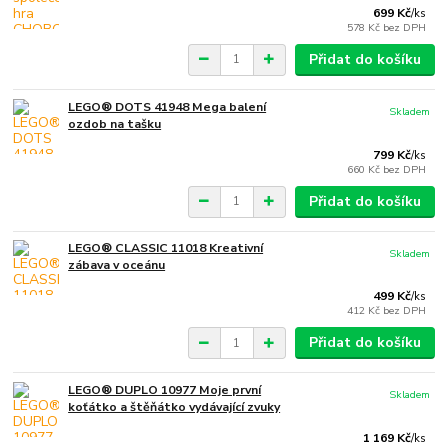
699 Kč
/
ks
578 Kč
bez DPH
Přidat do košíku
LEGO® DOTS 41948 Mega balení
Skladem
ozdob na tašku
799 Kč
/
ks
660 Kč
bez DPH
Přidat do košíku
LEGO® CLASSIC 11018 Kreativní
Skladem
zábava v oceánu
499 Kč
/
ks
412 Kč
bez DPH
Přidat do košíku
LEGO® DUPLO 10977 Moje první
Skladem
koťátko a štěňátko vydávající zvuky
1 169 Kč
/
ks