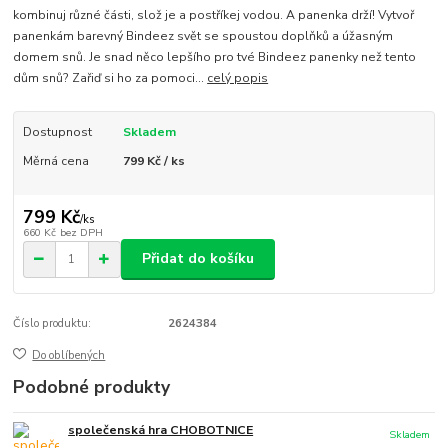
kombinuj různé části, slož je a postříkej vodou. A panenka drží! Vytvoř
panenkám barevný Bindeez svět se spoustou doplňků a úžasným
domem snů. Je snad něco lepšího pro tvé Bindeez panenky než tento
dům snů? Zařiď si ho za pomoci...
celý popis
Dostupnost
Skladem
Měrná cena
799 Kč / ks
799 Kč
/
ks
660 Kč
bez DPH
Přidat do košíku
Číslo produktu:
2624384
Do oblíbených
Podobné produkty
společenská hra CHOBOTNICE
Skladem