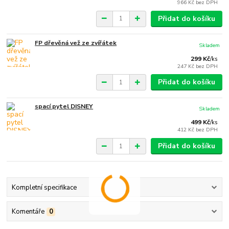
966 Kč
bez DPH
Přidat do košíku
FP dřevěná vež ze zvířátek
Skladem
299 Kč
/
ks
247 Kč
bez DPH
Přidat do košíku
spací pytel DISNEY
Skladem
499 Kč
/
ks
412 Kč
bez DPH
Přidat do košíku
Kompletní specifikace
Komentáře
0