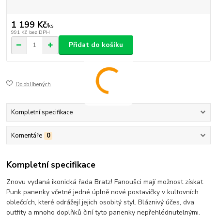
1 199 Kč
/
ks
991 Kč
bez DPH
Přidat do košíku
Do oblíbených
Kompletní specifikace
Komentáře
0
Kompletní specifikace
Znovu vydaná ikonická řada Bratz! Fanoušci mají možnost získat
Punk panenky včetně jedné úplně nové postavičky v kultovních
oblečcích, které odrážejí jejich osobitý styl. Bláznivý účes, dva
outfity a mnoho doplňků činí tyto panenky nepřehlédnutelnými.