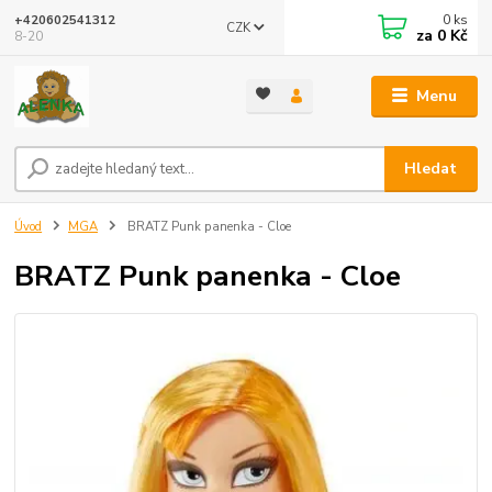
0
ks
+420602541312
CZK
za
0 Kč
8-20
Menu
Hledat
Úvod
MGA
BRATZ Punk panenka - Cloe
BRATZ Punk panenka - Cloe