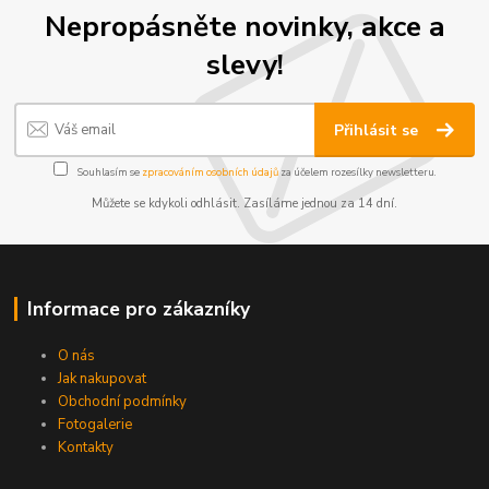
Nepropásněte novinky, akce a
slevy!
Přihlásit se
Souhlasím se
zpracováním osobních údajů
za účelem rozesílky newsletteru.
Můžete se kdykoli odhlásit. Zasíláme jednou za 14 dní.
Informace pro zákazníky
O nás
Jak nakupovat
Obchodní podmínky
Fotogalerie
Kontakty