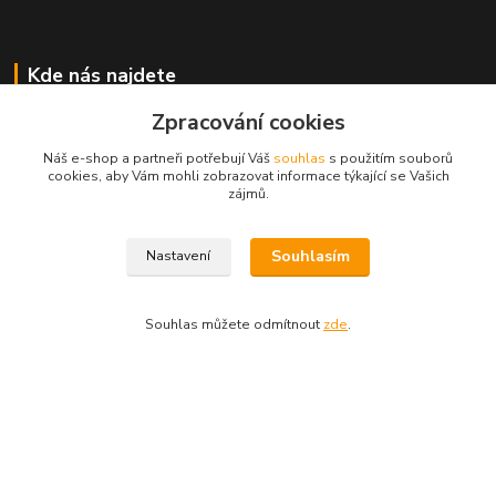
Kde nás najdete
Zpracování cookies
Slezanů 2298/7
Náš e-shop a partneři potřebují Váš
souhlas
s použitím souborů
Praha 6
cookies, aby Vám mohli zobrazovat informace týkající se Vašich
zájmů.
Mapa
Souhlasím
Nastavení
Souhlas můžete odmítnout
zde
.
Kontakty
ESHOP ALENKA
Ing. Martina Cikhartová