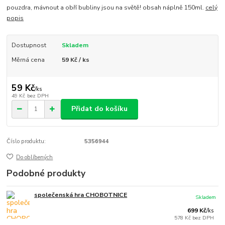
pouzdra, mávnout a obří bubliny jsou na světě! obsah náplně 150ml.
celý
popis
Dostupnost
Skladem
Měrná cena
59 Kč / ks
59 Kč
/
ks
49 Kč
bez DPH
Přidat do košíku
Číslo produktu:
5356944
Do oblíbených
Podobné produkty
společenská hra CHOBOTNICE
Skladem
699 Kč
/
ks
578 Kč
bez DPH