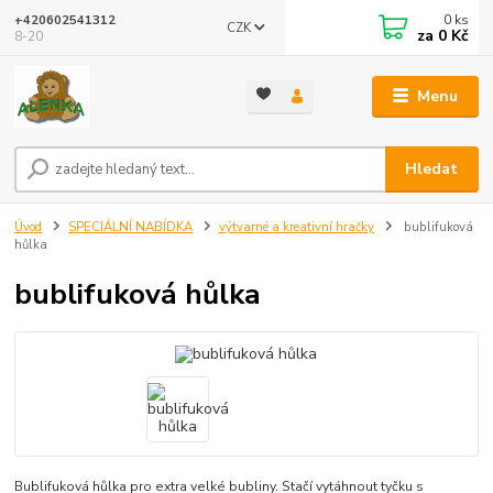
0
ks
+420602541312
CZK
za
0 Kč
8-20
Menu
Hledat
Úvod
SPECIÁLNÍ NABÍDKA
výtvarné a kreativní hračky
bublifuková
hůlka
bublifuková hůlka
Bublifuková hůlka pro extra velké bubliny. Stačí vytáhnout tyčku s