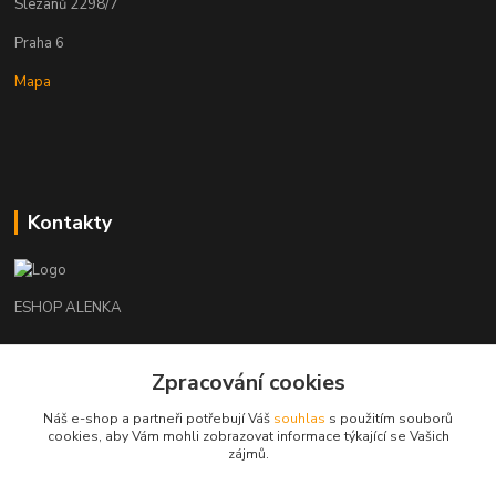
Slezanů 2298/7
Praha 6
Mapa
Kontakty
ESHOP ALENKA
Ing. Martina Cikhartová
Zpracování cookies
+420602541312
8-20
Náš e-shop a partneři potřebují Váš
souhlas
s použitím souborů
cookies, aby Vám mohli zobrazovat informace týkající se Vašich
orechovka@inmes.cz
zájmů.