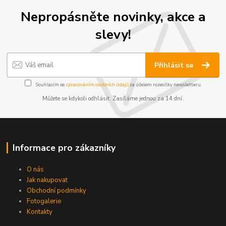
Nepropásněte novinky, akce a
slevy!
Přihlásit se
Souhlasím se
zpracováním osobních údajů
za účelem rozesílky newsletteru.
Můžete se kdykoli odhlásit. Zasíláme jednou za 14 dní.
Informace pro zákazníky
O nás
Jak nakupovat
Obchodní podmínky
Fotogalerie
Kontakty