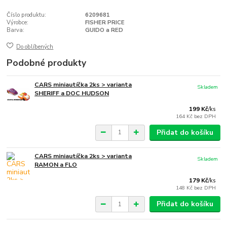
Číslo produktu:
6209681
Výrobce:
FISHER PRICE
Barva:
GUIDO a RED
Do oblíbených
Podobné produkty
CARS miniautíčka 2ks > varianta
Skladem
SHERIFF a DOC HUDSON
199 Kč
/
ks
164 Kč
bez DPH
Přidat do košíku
CARS miniautíčka 2ks > varianta
Skladem
RAMON a FLO
179 Kč
/
ks
148 Kč
bez DPH
Přidat do košíku