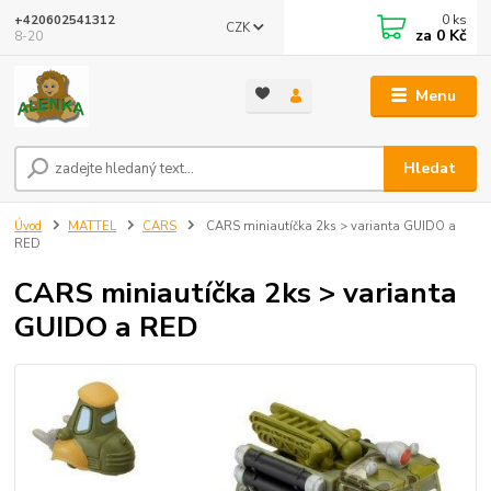
0
ks
+420602541312
CZK
za
0 Kč
8-20
Menu
Hledat
Úvod
MATTEL
CARS
CARS miniautíčka 2ks > varianta GUIDO a
RED
CARS miniautíčka 2ks > varianta
GUIDO a RED