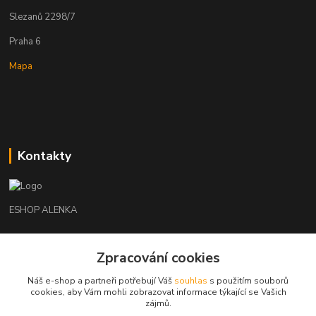
Slezanů 2298/7
Praha 6
Mapa
Kontakty
ESHOP ALENKA
Ing. Martina Cikhartová
Zpracování cookies
+420602541312
8-20
Náš e-shop a partneři potřebují Váš
souhlas
s použitím souborů
cookies, aby Vám mohli zobrazovat informace týkající se Vašich
orechovka@inmes.cz
zájmů.