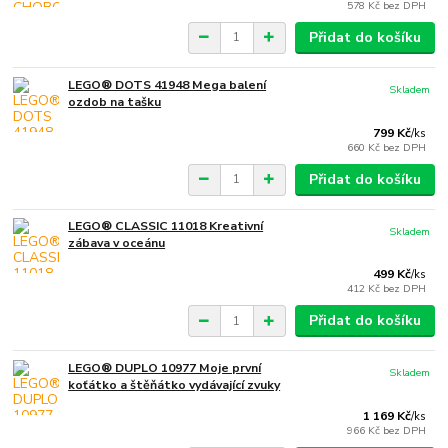
578 Kč
bez DPH
Přidat do košíku
LEGO® DOTS 41948 Mega balení
Skladem
ozdob na tašku
799 Kč
/
ks
660 Kč
bez DPH
Přidat do košíku
LEGO® CLASSIC 11018 Kreativní
Skladem
zábava v oceánu
499 Kč
/
ks
412 Kč
bez DPH
Přidat do košíku
LEGO® DUPLO 10977 Moje první
Skladem
koťátko a štěňátko vydávající zvuky
1 169 Kč
/
ks
966 Kč
bez DPH