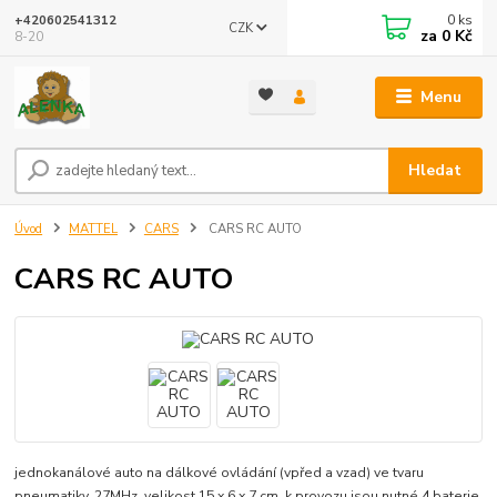
0
ks
+420602541312
CZK
za
0 Kč
8-20
Menu
Hledat
Úvod
MATTEL
CARS
CARS RC AUTO
CARS RC AUTO
jednokanálové auto na dálkové ovládání (vpřed a vzad) ve tvaru
pneumatiky, 27MHz, velikost 15 x 6 x 7 cm, k provozu jsou nutné 4 baterie