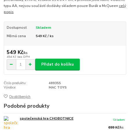
typu AA, nejsou součástí dodávky skladem pouze Burák a McQueen
celý
popis
Dostupnost
Skladem
Měrná cena
549 Kč / ks
549 Kč
/
ks
454 Kč
bez DPH
Přidat do košíku
Číslo produktu:
489355
Výrobce:
MAC TOYS
Do oblíbených
Podobné produkty
společenská hra CHOBOTNICE
Skladem
699 Kč
/
ks