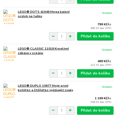
LEGO® DOTS 41948 Mega balení
Skladem
ozdob na tašku
799 Kč
/
ks
660 Kč
bez DPH
Přidat do košíku
LEGO® CLASSIC 11018 Kreativní
Skladem
zábava v oceánu
499 Kč
/
ks
412 Kč
bez DPH
Přidat do košíku
LEGO® DUPLO 10977 Moje první
Skladem
koťátko a štěňátko vydávající zvuky
1 169 Kč
/
ks
966 Kč
bez DPH
Přidat do košíku