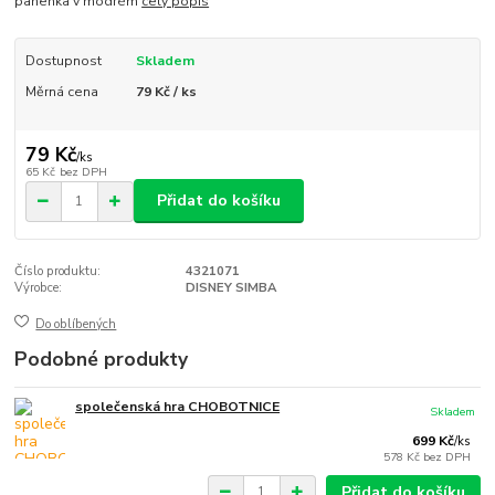
panenka v modrém
celý popis
Dostupnost
Skladem
Měrná cena
79 Kč / ks
79 Kč
/
ks
65 Kč
bez DPH
Přidat do košíku
Číslo produktu:
4321071
Výrobce:
DISNEY SIMBA
Do oblíbených
Podobné produkty
společenská hra CHOBOTNICE
Skladem
699 Kč
/
ks
578 Kč
bez DPH
Přidat do košíku