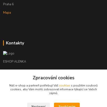
Praha 6
Mapa
Kontakty
ESHOP ALENKA
Ing. Martina Cikhartová
+420602541312
Zpracování cookies
8-20
Náš e-shop a partneři potřebují Váš
souhlas
s použitím souborů
cookies, aby Vám mohli zobrazovat informace týkající se Vašich
orechovka@inmes.cz
zájmů.
Souhlasím
Nastavení