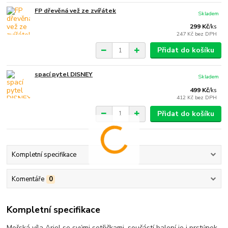
FP dřevěná vež ze zvířátek
Skladem
299 Kč
/
ks
247 Kč
bez DPH
Přidat do košíku
spací pytel DISNEY
Skladem
499 Kč
/
ks
412 Kč
bez DPH
Přidat do košíku
Kompletní specifikace
Komentáře
0
Kompletní specifikace
Mořská víla Ariel se svými setřičkami, součástí balení je i prstýnek