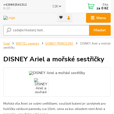
0
ks
+420602541312
CZK
za
0 Kč
8-20
Menu
Hledat
Úvod
MATTEL panenky
DISNEY PRINCEZNY
DISNEY Ariel a mořské
sestřičky
DISNEY Ariel a mořské sestřičky
Mořská víla Ariel se svými setřičkami, součástí balení je i prstýnek pro
holčičku velikost panenky cca 10cm, cena za kus skladem není Ariel a