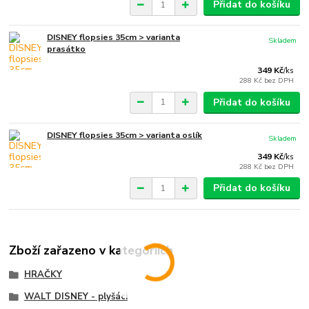
Přidat do košíku
DISNEY flopsies 35cm > varianta
Skladem
prasátko
349 Kč
/
ks
288 Kč
bez DPH
Přidat do košíku
DISNEY flopsies 35cm > varianta oslík
Skladem
349 Kč
/
ks
288 Kč
bez DPH
Přidat do košíku
Zboží zařazeno v kategoriích
HRAČKY
WALT DISNEY - plyšáci