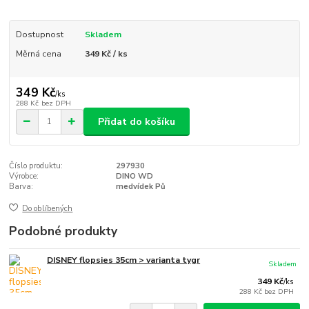
Dostupnost
Skladem
Měrná cena
349 Kč / ks
349 Kč
/
ks
288 Kč
bez DPH
Přidat do košíku
Číslo produktu:
297930
Výrobce:
DINO WD
Barva:
medvídek Pů
Do oblíbených
Podobné produkty
DISNEY flopsies 35cm > varianta tygr
Skladem
349 Kč
/
ks
288 Kč
bez DPH