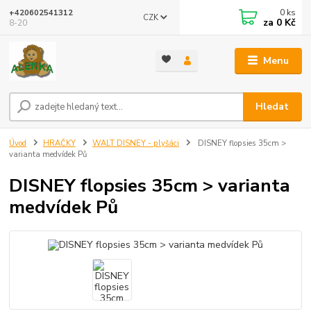
0
ks
+420602541312
CZK
za
0 Kč
8-20
Menu
Hledat
Úvod
HRAČKY
WALT DISNEY - plyšáci
DISNEY flopsies 35cm >
varianta medvídek Pů
DISNEY flopsies 35cm > varianta
medvídek Pů