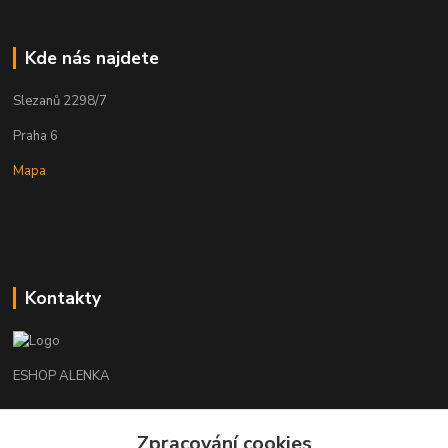
Kde nás najdete
Slezanů 2298/7
Praha 6
Mapa
Kontakty
ESHOP ALENKA
Ing. Martina Cikhartová
+420602541312
Zpracování cookies