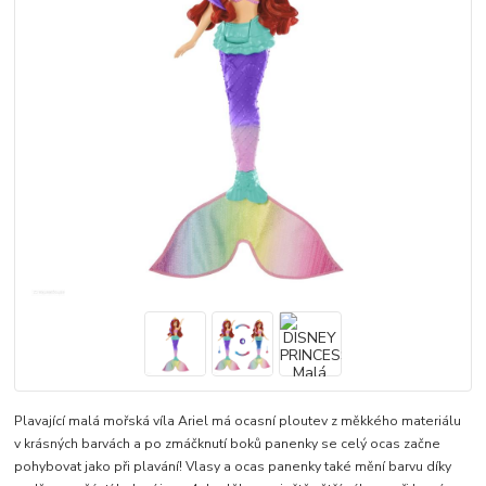
Plavající malá mořská víla Ariel má ocasní ploutev z měkkého materiálu
v krásných barvách a po zmáčknutí boků panenky se celý ocas začne
pohybovat jako při plavání! Vlasy a ocas panenky také mění barvu díky