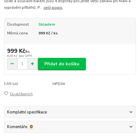
vodě a součástí balení jsou 4 doplňky pro ještě větší zábavu při hraní a
vyprávění příběhů. P...
celý popis
Dostupnost
Skladem
Měrná cena
999 Kč / ks
999 Kč
/
ks
826 Kč
bez DPH
Přidat do košíku
EAN kód:
HPD34
Do oblíbených
Kompletní specifikace
Komentáře
0