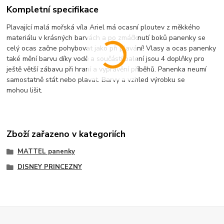
Kompletní specifikace
Plavající malá mořská víla Ariel má ocasní ploutev z měkkého
materiálu v krásných barvách a po zmáčknutí boků panenky se
celý ocas začne pohybovat jako při plavání! Vlasy a ocas panenky
také mění barvu díky vodě a součástí balení jsou 4 doplňky pro
ještě větší zábavu při hraní a vyprávění příběhů. Panenka neumí
samostatně stát nebo plavat. Barvy a vzhled výrobku se
mohou lišit.
Zboží zařazeno v kategoriích
MATTEL panenky
DISNEY PRINCEZNY