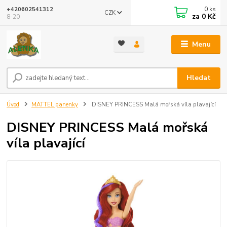
0
ks
+420602541312
CZK
za
0 Kč
8-20
Menu
Hledat
Úvod
MATTEL panenky
DISNEY PRINCESS Malá mořská víla plavající
DISNEY PRINCESS Malá mořská
víla plavající