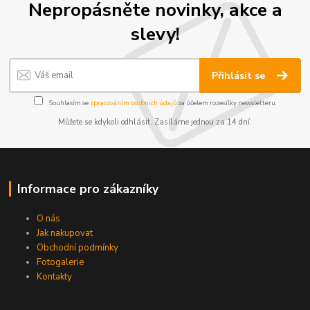
Nepropásněte novinky, akce a
slevy!
Přihlásit se
Souhlasím se
zpracováním osobních údajů
za účelem rozesílky newsletteru.
Můžete se kdykoli odhlásit. Zasíláme jednou za 14 dní.
Informace pro zákazníky
O nás
Jak nakupovat
Obchodní podmínky
Fotogalerie
Kontakty