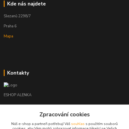
Kde nás najdete
Slezanů 2298/7
Praha 6
Mapa
Kontakty
ESHOP ALENKA
Ing. Martina Cikhartová
Zpracování cookies
+420602541312
8-20
Náš e-shop a partneři potřebují Váš
souhlas
s použitím souborů
cookies, aby Vám mohli zobrazovat informace týkající se Vašich