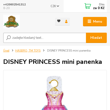
0
ks
+420602541312
CZK
za
0 Kč
8-20
Menu
Hledat
Úvod
HASBRO, TM TOYS
DISNEY PRINCESS mini panenka
DISNEY PRINCESS mini panenka