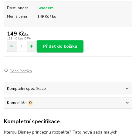
Dostupnost
Skladem
Měrná cena
149 Kč / ks
149 Kč
/
ks
123 Kč
bez DPH
Přidat do košíku
Do oblíbených
Kompletní specifikace
Komentáře
0
Kompletní specifikace
Kterou Disney princeznu rozbalíte? Tato nová sada malých