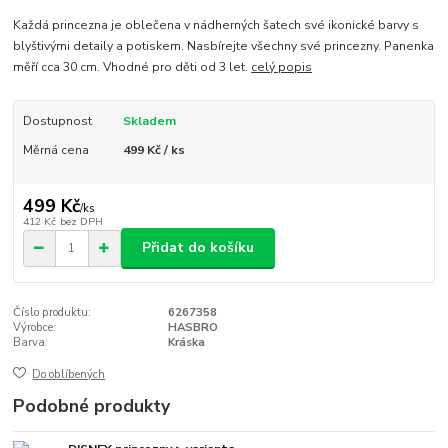
Každá princezna je oblečena v nádherných šatech své ikonické barvy s
blyštivými detaily a potiskem. Nasbírejte všechny své princezny. Panenka
měří cca 30 cm. Vhodné pro děti od 3 let.
celý popis
Dostupnost
Skladem
Měrná cena
499 Kč / ks
499 Kč
/
ks
412 Kč
bez DPH
Přidat do košíku
Číslo produktu:
6267358
Výrobce:
HASBRO
Barva:
Kráska
Do oblíbených
Podobné produkty