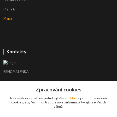
Slezanů 2298/7
Praha 6
Mapa
Kontakty
ESHOP ALENKA
Ing. Martina Cikhartová
+420602541312
Zpracování cookies
8-20
Náš e-shop a partneři potřebují Váš
souhlas
s použitím souborů
cookies, aby Vám mohli zobrazovat informace týkající se Vašich
orechovka@inmes.cz
zájmů.