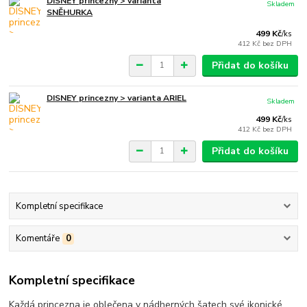
DISNEY princezny > varianta
Skladem
SNĚHURKA
499 Kč
/
ks
412 Kč
bez DPH
Přidat do košíku
DISNEY princezny > varianta ARIEL
Skladem
499 Kč
/
ks
412 Kč
bez DPH
Přidat do košíku
Kompletní specifikace
Komentáře
0
Kompletní specifikace
Každá princezna je oblečena v nádherných šatech své ikonické