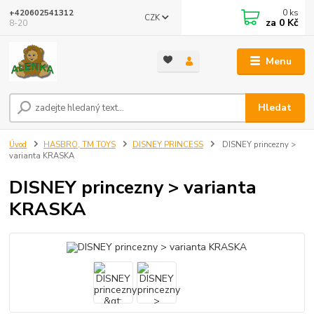
0
ks
+420602541312
CZK
za
0 Kč
8-20
Menu
Hledat
Úvod
HASBRO, TM TOYS
DISNEY PRINCESS
DISNEY princezny >
varianta KRASKA
DISNEY princezny > varianta
KRASKA