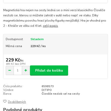
Magnetická hra nejen na cesty Jedná se o mini verzi klasického Člověče
nezlob se, kterou si můžete zahrát v autě nebo např. ve vlaku. Díky
magnetickému povrchu hrací plochy figurky nesjíždějí. Hra je vhodná pro
2 - 4 hráče ve věku od 4 let.
celý popis
Dostupnost
Skladem
Měrná cena
229 Kč / ks
229 Kč
/
ks
189 Kč
bez DPH
Přidat do košíku
Číslo produktu:
6598573
Výrobce:
DITIPO
Barva:
Člověče nezlob se! na cesty
Do oblíbených
Podobné produkty