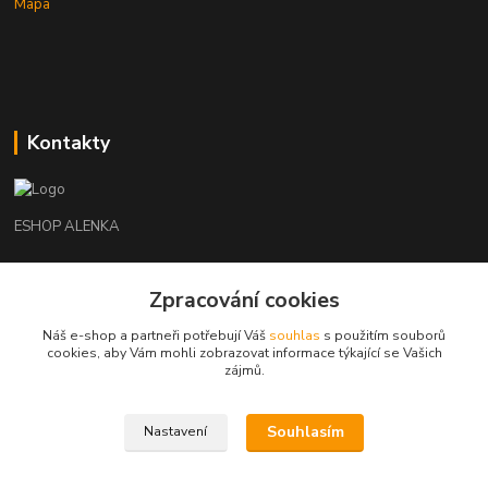
Mapa
Kontakty
ESHOP ALENKA
Ing. Martina Cikhartová
Zpracování cookies
+420602541312
8-20
Náš e-shop a partneři potřebují Váš
souhlas
s použitím souborů
cookies, aby Vám mohli zobrazovat informace týkající se Vašich
orechovka@inmes.cz
zájmů.
Souhlasím
Nastavení