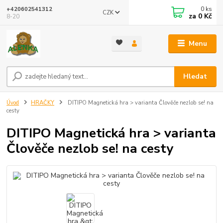
0
ks
+420602541312
CZK
za
0 Kč
8-20
Menu
Hledat
Úvod
HRAČKY
DITIPO Magnetická hra > varianta Člověče nezlob se! na
cesty
DITIPO Magnetická hra > varianta
Člověče nezlob se! na cesty