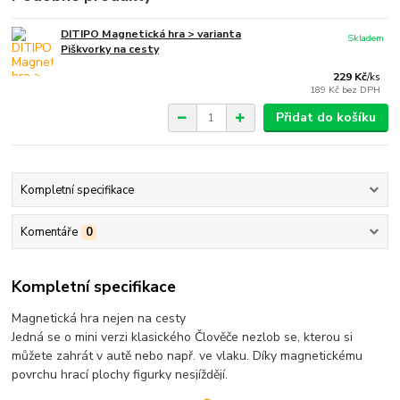
DITIPO Magnetická hra > varianta
Skladem
Piškvorky na cesty
229 Kč
/
ks
189 Kč
bez DPH
Přidat do košíku
Kompletní specifikace
Komentáře
0
Kompletní specifikace
Magnetická hra nejen na cesty
Jedná se o mini verzi klasického Člověče nezlob se, kterou si
můžete zahrát v autě nebo např. ve vlaku. Díky magnetickému
povrchu hrací plochy figurky nesjíždějí.