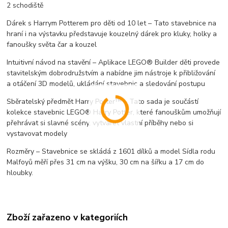
2 schodiště
Dárek s Harrym Potterem pro děti od 10 let – Tato stavebnice na
hraní i na výstavku představuje kouzelný dárek pro kluky, holky a
fanoušky světa čar a kouzel
Intuitivní návod na stavění – Aplikace LEGO® Builder děti provede
stavitelským dobrodružstvím a nabídne jim nástroje k přibližování
a otáčení 3D modelů, ukládání stavebnic a sledování postupu
Sběratelský předmět Harry Potter™ – Tato sada je součástí
kolekce stavebnic LEGO® Harry Potter, které fanouškům umožňují
přehrávat si slavné scény, vytvářet vlastní příběhy nebo si
vystavovat modely
Rozměry – Stavebnice se skládá z 1601 dílků a model Sídla rodu
Malfoyů měří přes 31 cm na výšku, 30 cm na šířku a 17 cm do
hloubky.
Zboží zařazeno v kategoriích