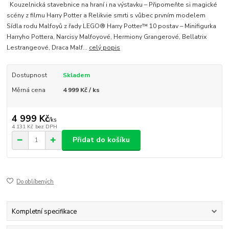
Kouzelnická stavebnice na hraní i na výstavku – Připomeňte si magické
scény z filmu Harry Potter a Relikvie smrti s vůbec prvním modelem
Sídla rodu Malfoyů z řady LEGO® Harry Potter™ 10 postav – Minifigurka
Harryho Pottera, Narcisy Malfoyové, Hermiony Grangerové, Bellatrix
Lestrangeové, Draca Malf...
celý popis
Dostupnost
Skladem
Měrná cena
4 999 Kč / ks
4 999 Kč
/
ks
4 131 Kč
bez DPH
Přidat do košíku
Do oblíbených
Kompletní specifikace