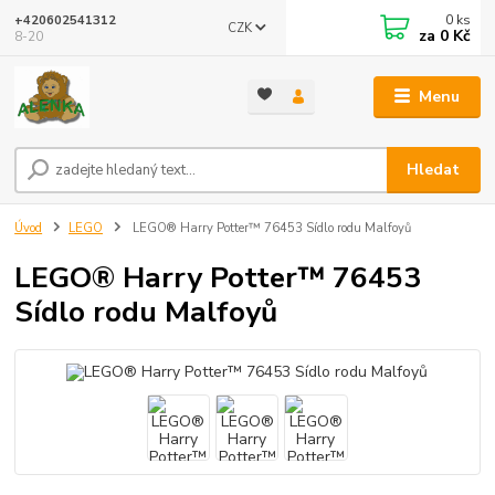
0
ks
+420602541312
CZK
za
0 Kč
8-20
Menu
Hledat
Úvod
LEGO
LEGO® Harry Potter™ 76453 Sídlo rodu Malfoyů
LEGO® Harry Potter™ 76453
Sídlo rodu Malfoyů