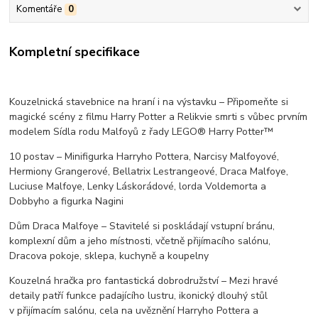
Komentáře
0
Kompletní specifikace
Kouzelnická stavebnice na hraní i na výstavku – Připomeňte si
magické scény z filmu Harry Potter a Relikvie smrti s vůbec prvním
modelem Sídla rodu Malfoyů z řady LEGO® Harry Potter™
10 postav – Minifigurka Harryho Pottera, Narcisy Malfoyové,
Hermiony Grangerové, Bellatrix Lestrangeové, Draca Malfoye,
Luciuse Malfoye, Lenky Láskorádové, lorda Voldemorta a
Dobbyho a figurka Nagini
Dům Draca Malfoye – Stavitelé si poskládají vstupní bránu,
komplexní dům a jeho místnosti, včetně přijímacího salónu,
Dracova pokoje, sklepa, kuchyně a koupelny
Kouzelná hračka pro fantastická dobrodružství – Mezi hravé
detaily patří funkce padajícího lustru, ikonický dlouhý stůl
v přijímacím salónu, cela na uvěznění Harryho Pottera a