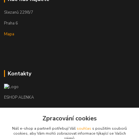
Slezanů 2298/7
Praha 6
Mapa
Kontakty
ESHOP ALENKA
Ing. Martina Cikhartová
Zpracování cookies
+420602541312
8-20
Náš e-shop a partneři potřebují Váš
souhlas
s použitím souborů
cookies, aby Vám mohli zobrazovat informace týkající se Vašich
orechovka@inmes.cz
zájmů.