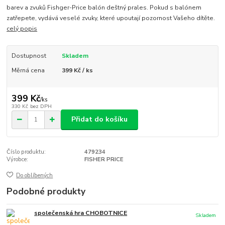
barev a zvuků Fishger-Price balón deštný prales. Pokud s balónem
zatřepete, vydává veselé zvuky, které upoutají pozornost Vašeho dítěte.
celý popis
Dostupnost
Skladem
Měrná cena
399 Kč / ks
399 Kč
/
ks
330 Kč
bez DPH
Přidat do košíku
Číslo produktu:
479234
Výrobce:
FISHER PRICE
Do oblíbených
Podobné produkty
společenská hra CHOBOTNICE
Skladem