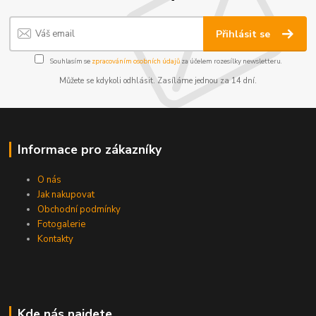
Přihlásit se
Souhlasím se
zpracováním osobních údajů
za účelem rozesílky newsletteru.
Můžete se kdykoli odhlásit. Zasíláme jednou za 14 dní.
Informace pro zákazníky
O nás
Jak nakupovat
Obchodní podmínky
Fotogalerie
Kontakty
Kde nás najdete