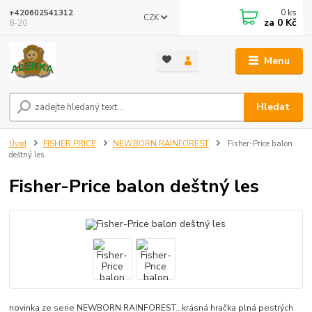
0
ks
+420602541312
CZK
za
0 Kč
8-20
Menu
Hledat
Úvod
FISHER PRICE
NEWBORN RAINFOREST
Fisher-Price balon
deštný les
Fisher-Price balon deštný les
novinka ze serie NEWBORN RAINFOREST...krásná hračka plná pestrých