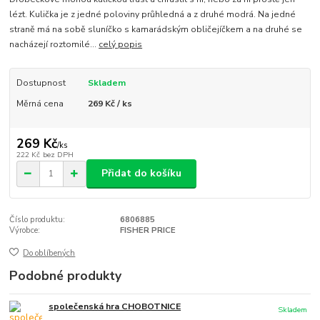
lézt. Kulička je z jedné poloviny průhledná a z druhé modrá. Na jedné
straně má na sobě sluníčko s kamarádským obličejíčkem a na druhé se
nacházejí roztomilé...
celý popis
Dostupnost
Skladem
Měrná cena
269 Kč / ks
269 Kč
/
ks
222 Kč
bez DPH
Přidat do košíku
Číslo produktu:
6806885
Výrobce:
FISHER PRICE
Do oblíbených
Podobné produkty
společenská hra CHOBOTNICE
Skladem