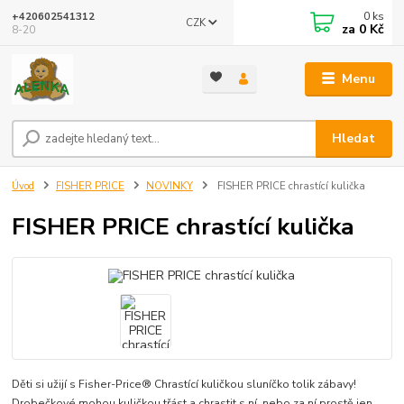
0
ks
+420602541312
CZK
za
0 Kč
8-20
Menu
Hledat
Úvod
FISHER PRICE
NOVINKY
FISHER PRICE chrastící kulička
FISHER PRICE chrastící kulička
Děti si užijí s Fisher-Price® Chrastící kuličkou sluníčko tolik zábavy!
Drobečkové mohou kuličkou třást a chrastit s ní, nebo za ní prostě jen