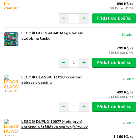
699 Kč
/
ks
578 Kč
bez DPH
Přidat do košíku
LEGO® DOTS 41948 Mega balení
Skladem
ozdob na tašku
799 Kč
/
ks
660 Kč
bez DPH
Přidat do košíku
LEGO® CLASSIC 11018 Kreativní
Skladem
zábava v oceánu
499 Kč
/
ks
412 Kč
bez DPH
Přidat do košíku
LEGO® DUPLO 10977 Moje první
Skladem
koťátko a štěňátko vydávající zvuky
1 169 Kč
/
ks