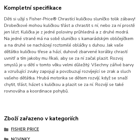
Kompletní specifikace
Děti si užijí s Fisher-Price® Chrastící kuličkou sluníčko tolik zábavy!
Drobečkové mohou kuličkou třást a chrastit s ní, nebo za ní prostě
jen lézt. Kulička je z jedné poloviny průhledná a z druhé modrá.
Na jedné straně má na sobě sluníčko s kamarádským obličejíčkem
a na druhé se nacházejí roztomilé obláčky s duhou. Jak vaše
děťátko kuličkou třese a hází, duhově zbarvené korálky chrastí
uvnitř a tím jakoby mu říkali, aby se za ní začal plazit. Rozvoj
smyslů je u dětí v tomto věku velmi důležitý. Všechny zářivé barvy
a vzrušující zvuky zapojují a povzbuzují rozvíjející se zrak a sluch
vašeho děťátka. Hrubá motorika se dětem rozvíjí, když se snaží
chytit, třást, házet s kuličkou a plazit se za ní. Rozvíjí se také
rovnováha a koordinace pohybů.
Zboží zařazeno v kategoriích
FISHER PRICE
NOVINKY