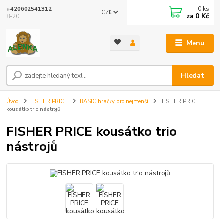
0
ks
+420602541312
CZK
za
0 Kč
8-20
Menu
Hledat
Úvod
FISHER PRICE
BASIC hračky pro nejmenší
FISHER PRICE
kousátko trio nástrojů
FISHER PRICE kousátko trio
nástrojů