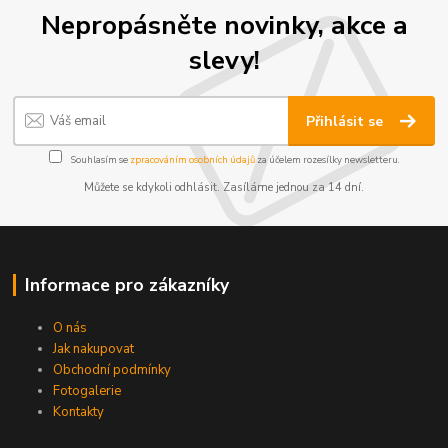
Nepropásněte novinky, akce a
slevy!
Přihlásit se
Souhlasím se
zpracováním osobních údajů
za účelem rozesílky newsletteru.
Můžete se kdykoli odhlásit. Zasíláme jednou za 14 dní.
Informace pro zákazníky
O nás
Jak nakupovat
Obchodní podmínky
Fotogalerie
Kontakty