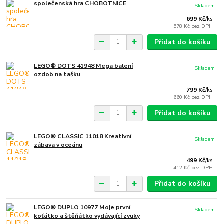
společenská hra CHOBOTNICE
Skladem
699 Kč
/
ks
578 Kč
bez DPH
Přidat do košíku
LEGO® DOTS 41948 Mega balení
Skladem
ozdob na tašku
799 Kč
/
ks
660 Kč
bez DPH
Přidat do košíku
LEGO® CLASSIC 11018 Kreativní
Skladem
zábava v oceánu
499 Kč
/
ks
412 Kč
bez DPH
Přidat do košíku
LEGO® DUPLO 10977 Moje první
Skladem
koťátko a štěňátko vydávající zvuky