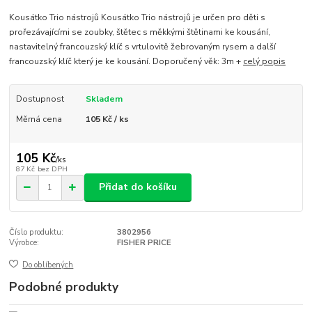
Kousátko Trio nástrojů Kousátko Trio nástrojů je určen pro děti s
prořezávajícími se zoubky, štětec s měkkými štětinami ke kousání,
nastavitelný francouzský klíč s vrtulovitě žebrovaným rysem a další
francouzský klíč který je ke kousání. Doporučený věk: 3m +
celý popis
Dostupnost
Skladem
Měrná cena
105 Kč / ks
105 Kč
/
ks
87 Kč
bez DPH
Přidat do košíku
Číslo produktu:
3802956
Výrobce:
FISHER PRICE
Do oblíbených
Podobné produkty