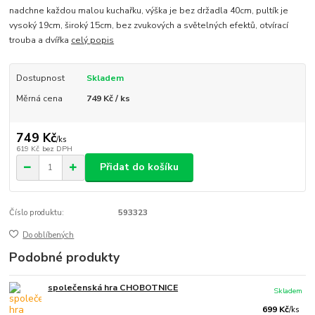
nadchne každou malou kuchařku, výška je bez držadla 40cm, pultík je
vysoký 19cm, široký 15cm, bez zvukových a světelných efektů, otvírací
trouba a dvířka
celý popis
Dostupnost
Skladem
Měrná cena
749 Kč / ks
749 Kč
/
ks
619 Kč
bez DPH
Přidat do košíku
Číslo produktu:
593323
Do oblíbených
Podobné produkty
společenská hra CHOBOTNICE
Skladem
699 Kč
/
ks