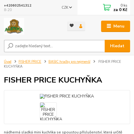
0
ks
+420602541312
CZK
za
0 Kč
8-20
Menu
Hledat
Úvod
FISHER PRICE
BASIC hračky pro nejmenší
FISHER PRICE
KUCHYŇKA
FISHER PRICE KUCHYŇKA
nádherná sladká mini kuchńka se spoustou příslušenství, která určitě