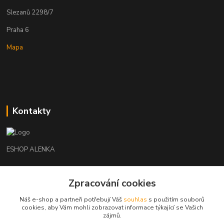
Slezanů 2298/7
Praha 6
Mapa
Kontakty
ESHOP ALENKA
Ing. Martina Cikhartová
Zpracování cookies
+420602541312
8-20
Náš e-shop a partneři potřebují Váš
souhlas
s použitím souborů
cookies, aby Vám mohli zobrazovat informace týkající se Vašich
orechovka@inmes.cz
zájmů.