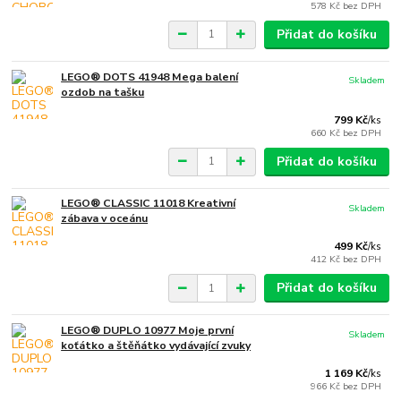
578 Kč
bez DPH
Přidat do košíku
LEGO® DOTS 41948 Mega balení
Skladem
ozdob na tašku
799 Kč
/
ks
660 Kč
bez DPH
Přidat do košíku
LEGO® CLASSIC 11018 Kreativní
Skladem
zábava v oceánu
499 Kč
/
ks
412 Kč
bez DPH
Přidat do košíku
LEGO® DUPLO 10977 Moje první
Skladem
koťátko a štěňátko vydávající zvuky
1 169 Kč
/
ks
966 Kč
bez DPH