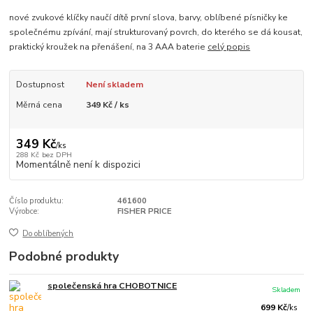
nové zvukové klíčky naučí dítě první slova, barvy, oblíbené písničky ke
společnému zpívání, mají strukturovaný povrch, do kterého se dá kousat,
praktický kroužek na přenášení, na 3 AAA baterie
celý popis
Dostupnost
Není skladem
Měrná cena
349 Kč / ks
349 Kč
/
ks
288 Kč
bez DPH
Momentálně není k dispozici
Číslo produktu:
461600
Výrobce:
FISHER PRICE
Do oblíbených
Podobné produkty
společenská hra CHOBOTNICE
Skladem
699 Kč
/
ks