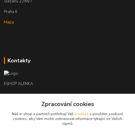
Slezanů 2298/7
Praha 6
Mapa
Kontakty
ESHOP ALENKA
Ing. Martina Cikhartová
Zpracování cookies
+420602541312
8-20
Náš e-shop a partneři potřebují Váš
souhlas
s použitím souborů
cookies, aby Vám mohli zobrazovat informace týkající se Vašich
orechovka@inmes.cz
zájmů.