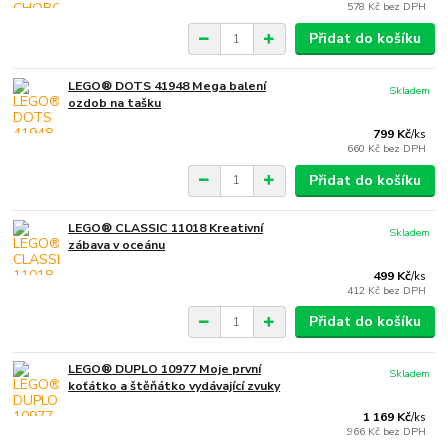
578 Kč
bez DPH
Přidat do košíku
LEGO® DOTS 41948 Mega balení
Skladem
ozdob na tašku
799 Kč
/
ks
660 Kč
bez DPH
Přidat do košíku
LEGO® CLASSIC 11018 Kreativní
Skladem
zábava v oceánu
499 Kč
/
ks
412 Kč
bez DPH
Přidat do košíku
LEGO® DUPLO 10977 Moje první
Skladem
koťátko a štěňátko vydávající zvuky
1 169 Kč
/
ks
966 Kč
bez DPH