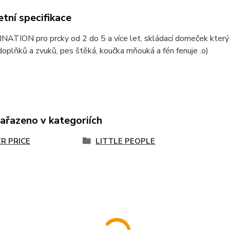
tní specifikace
ATION pro prcky od 2 do 5 a více let, skládací domeček který ma
oplňků a zvuků, pes štěká, koučka mňouká a fén fenuje .o)
zařazeno v kategoriích
ER PRICE
LITTLE PEOPLE