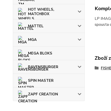
Komple
HOT WHEELS,
MATCHBOX
LP IMAGIN
spousta d
MATTEL
MGA
MEGA BLOKS
Zboží 
RAVENSBURGER
FISH
SPIN MASTER
ZAPF CREATION