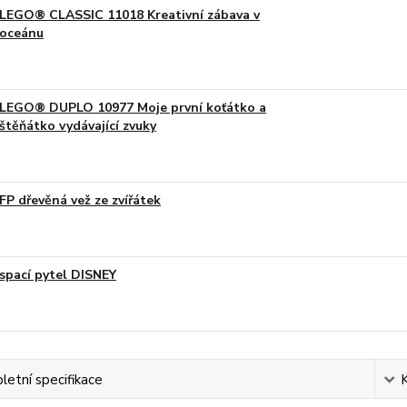
LEGO® CLASSIC 11018 Kreativní zábava v
oceánu
LEGO® DUPLO 10977 Moje první koťátko a
štěňátko vydávající zvuky
FP dřevěná vež ze zvířátek
spací pytel DISNEY
etní specifikace