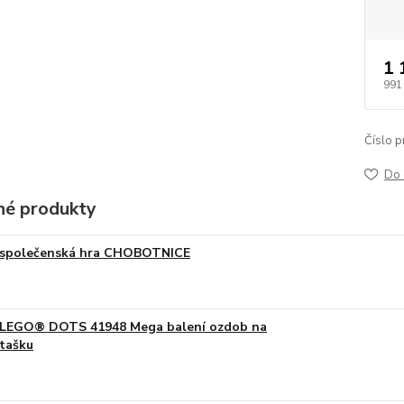
1 
991
Číslo p
Do 
é produkty
společenská hra CHOBOTNICE
LEGO® DOTS 41948 Mega balení ozdob na
tašku