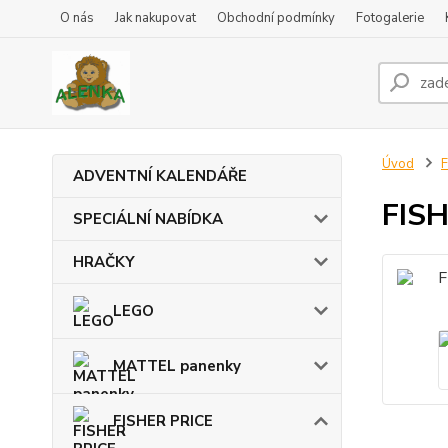
O nás
Jak nakupovat
Obchodní podmínky
Fotogalerie
Úvod
F
ADVENTNÍ KALENDÁŘE
FIS
SPECIÁLNÍ NABÍDKA
HRAČKY
LEGO
MATTEL panenky
FISHER PRICE