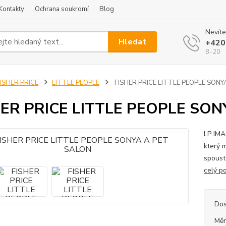
Kontakty
Ochrana soukromí
Blog
Nevíte
Hledat
+420
8-20
ISHER PRICE
LITTLE PEOPLE
FISHER PRICE LITTLE PEOPLE SONY
HER PRICE LITTLE PEOPLE SON
LP IMA
který m
spoust
celý p
Dos
Měr