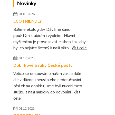
Novinky
01.01.2026
ECO FRIENDLY
Balíme ekologicky Dáváme šanci
použitým krabicím i výplním.. Hlavní
myšlenkou je provozovat e-shop tak, aby
byl co nejvíce šetrný k naší příro...
číst celé
01.12.2025
Dobírkové balíky České pošty
Velice se omlouváme našim zákazníkům,
ale z důvodu neustálého nedoručování
zásilek na dobírku, jsme byli nuceni tuto
službu z naší nabídky do odvolání...
číst
celé
01.12.2025