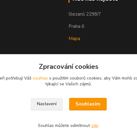
Slezanů 2298/7
Praha 6
Mapa
Zpracování cookies
eři potřebují Váš
souhlas
s použitím souborů cookies, aby Vám mohli z
týkající se Vašich zájmů.
Souhlasím
Nastavení
Souhlas můžete odmítnout
zde
.