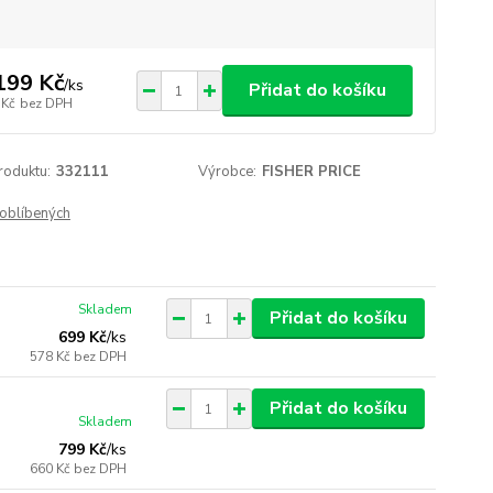
199 Kč
/
ks
Přidat do košíku
 Kč
bez DPH
roduktu:
332111
Výrobce:
FISHER PRICE
oblíbených
Skladem
Přidat do košíku
699 Kč
/
ks
578 Kč
bez DPH
Přidat do košíku
Skladem
799 Kč
/
ks
660 Kč
bez DPH