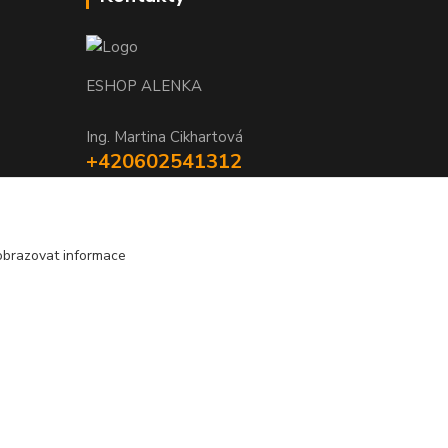
ESHOP ALENKA
Ing. Martina Cikhartová
+420602541312
8-20
orechovka@inmes.cz
obrazovat informace
Vytvořeno na
Eshop-rychle.cz