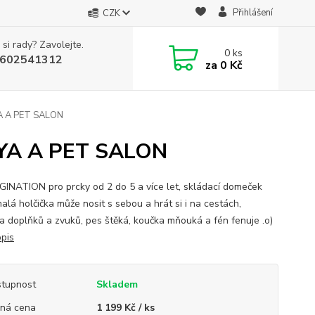
Přihlášení
CZK
 si rady? Zavolejte.
0
ks
602541312
za
0 Kč
A A PET SALON
YA A PET SALON
GINATION pro prcky od 2 do 5 a více let, skládací domeček
alá holčička může nosit s sebou a hrát si i na cestách,
a doplňků a zvuků, pes štěká, koučka mňouká a fén fenuje .o)
opis
tupnost
Skladem
ná cena
1 199 Kč / ks