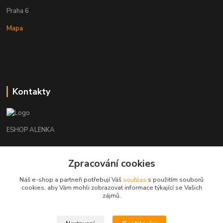
Praha 6
Mapa
Kontakty
ESHOP ALENKA
Ing. Martina Cikhartová
Zpracování cookies
+420602541312
8-20
Náš e-shop a partneři potřebují Váš
souhlas
s použitím souborů
cookies, aby Vám mohli zobrazovat informace týkající se Vašich
orechovka@inmes.cz
zájmů.