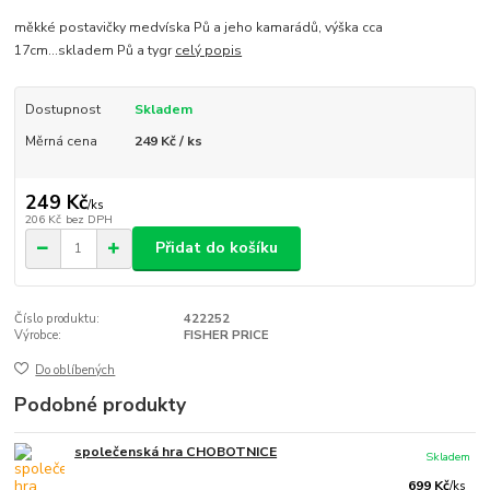
měkké postavičky medvíska Pů a jeho kamarádů, výška cca
17cm...skladem Pů a tygr
celý popis
Dostupnost
Skladem
Měrná cena
249 Kč / ks
249 Kč
/
ks
206 Kč
bez DPH
Přidat do košíku
Číslo produktu:
422252
Výrobce:
FISHER PRICE
Do oblíbených
Podobné produkty
společenská hra CHOBOTNICE
Skladem
699 Kč
/
ks