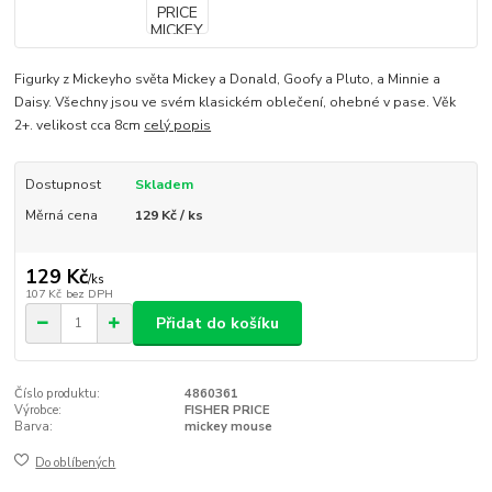
Figurky z Mickeyho světa Mickey a Donald, Goofy a Pluto, a Minnie a
Daisy. Všechny jsou ve svém klasickém oblečení, ohebné v pase. Věk
2+. velikost cca 8cm
celý popis
Dostupnost
Skladem
Měrná cena
129 Kč / ks
129 Kč
/
ks
107 Kč
bez DPH
Přidat do košíku
Číslo produktu:
4860361
Výrobce:
FISHER PRICE
Barva:
mickey mouse
Do oblíbených