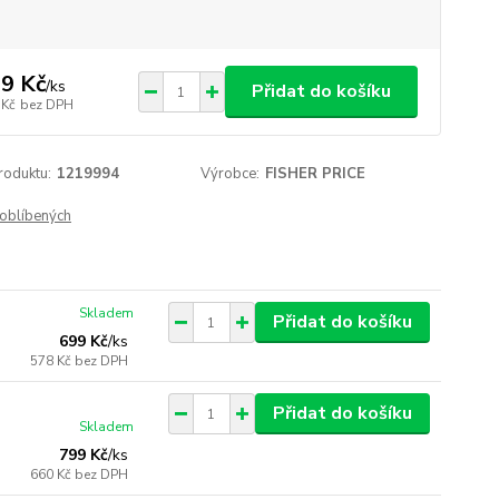
9 Kč
/
ks
Přidat do košíku
 Kč
bez DPH
roduktu:
1219994
Výrobce:
FISHER PRICE
oblíbených
Skladem
Přidat do košíku
699 Kč
/
ks
578 Kč
bez DPH
Přidat do košíku
Skladem
799 Kč
/
ks
660 Kč
bez DPH