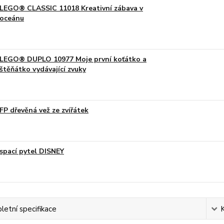
LEGO® CLASSIC 11018 Kreativní zábava v
oceánu
LEGO® DUPLO 10977 Moje první koťátko a
štěňátko vydávající zvuky
FP dřevěná vež ze zvířátek
spací pytel DISNEY
etní specifikace