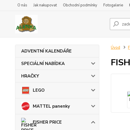
O nás
Jak nakupovat
Obchodní podmínky
Fotogalerie
Úvod
F
ADVENTNÍ KALENDÁŘE
FISH
SPECIÁLNÍ NABÍDKA
HRAČKY
LEGO
MATTEL panenky
FISHER PRICE