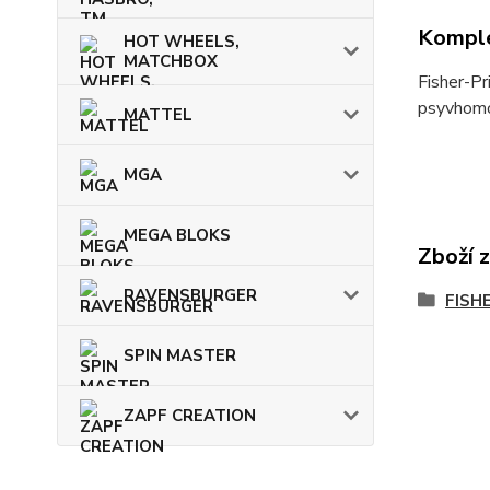
Komple
HOT WHEELS,
MATCHBOX
Fisher-Pr
psyvhomot
MATTEL
MGA
MEGA BLOKS
Zboží 
RAVENSBURGER
FISH
SPIN MASTER
ZAPF CREATION