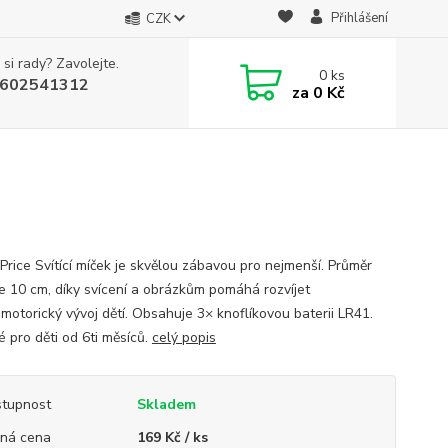
Přihlášení
CZK
 si rady? Zavolejte.
0
ks
602541312
za
0 Kč
-Price Svítící míček je skvělou zábavou pro nejmenší. Průměr
je 10 cm, díky svícení a obrázkům pomáhá rozvíjet
motorický vývoj dětí. Obsahuje 3× knoflíkovou baterii LR41.
 pro děti od 6ti měsíců.
celý popis
tupnost
Skladem
ná cena
169 Kč / ks