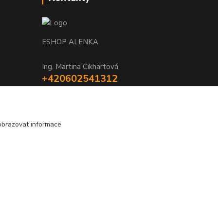
ESHOP ALENKA
Ing. Martina Cikhartová
+420602541312
8-20
orechovka@inmes.cz
obrazovat informace
Vytvořeno na
Eshop-rychle.cz