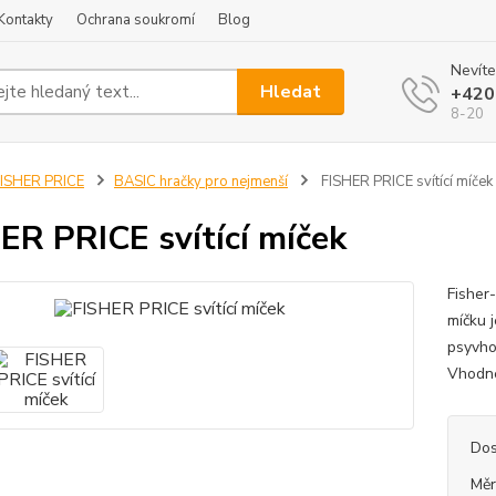
Kontakty
Ochrana soukromí
Blog
Nevíte
Hledat
+420
8-20
ISHER PRICE
BASIC hračky pro nejmenší
FISHER PRICE svítící míček
ER PRICE svítící míček
Fisher
míčku 
psyvho
Vhodné
Dos
Měr