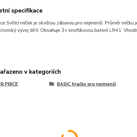
tní specifikace
ice Svítící míček je skvělou zábavou pro nejmenší. Průměr míčku 
orický vývoj dětí. Obsahuje 3× knoflíkovou baterii LR41. Vhodné
zařazeno v kategoriích
ER PRICE
BASIC hračky pro nejmenší