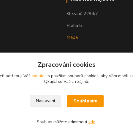
Slezanů 2298/7
Praha 6
Mapa
Zpracování cookies
eři potřebují Váš
souhlas
s použitím souborů cookies, aby Vám mohli z
týkající se Vašich zájmů.
Souhlasím
Nastavení
Souhlas můžete odmítnout
zde
.