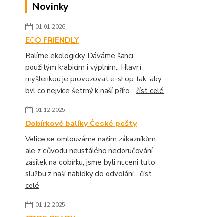
Novinky
01.01.2026
ECO FRIENDLY
Balíme ekologicky Dáváme šanci
použitým krabicím i výplním.. Hlavní
myšlenkou je provozovat e-shop tak, aby
byl co nejvíce šetrný k naší příro...
číst celé
01.12.2025
Dobírkové balíky České pošty
Velice se omlouváme našim zákazníkům,
ale z důvodu neustálého nedoručování
zásilek na dobírku, jsme byli nuceni tuto
službu z naší nabídky do odvolání...
číst
celé
01.12.2025