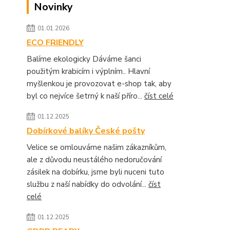
Novinky
01.01.2026
ECO FRIENDLY
Balíme ekologicky Dáváme šanci
použitým krabicím i výplním.. Hlavní
myšlenkou je provozovat e-shop tak, aby
byl co nejvíce šetrný k naší příro...
číst celé
01.12.2025
Dobírkové balíky České pošty
Velice se omlouváme našim zákazníkům,
ale z důvodu neustálého nedoručování
zásilek na dobírku, jsme byli nuceni tuto
službu z naší nabídky do odvolání...
číst
celé
01.12.2025