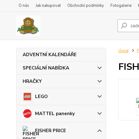
O nás
Jak nakupovat
Obchodní podmínky
Fotogalerie
Úvod
F
ADVENTNÍ KALENDÁŘE
FISH
SPECIÁLNÍ NABÍDKA
HRAČKY
LEGO
MATTEL panenky
FISHER PRICE