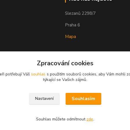
Slezanů 2298/7
Praha 6
Mapa
Zpracování cookies
eři potřebují Váš
souhlas
s použitím souborů cookies, aby Vám mohli z
týkající se Vašich zájmů.
Souhlasím
Nastavení
Souhlas můžete odmítnout
zde
.