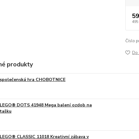
59
495
Číslo p
Do 
é produkty
společenská hra CHOBOTNICE
LEGO® DOTS 41948 Mega balení ozdob na
tašku
LEGO® CLASSIC 11018 Kreativní zábava v