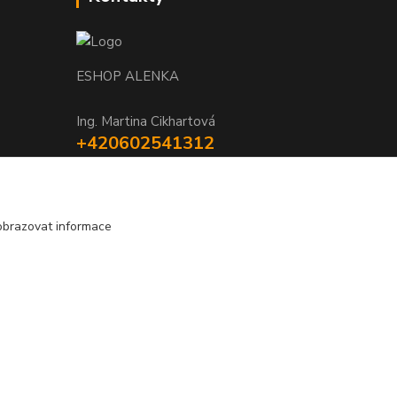
ESHOP ALENKA
Ing. Martina Cikhartová
+420602541312
8-20
orechovka@inmes.cz
obrazovat informace
Vytvořeno na
Eshop-rychle.cz