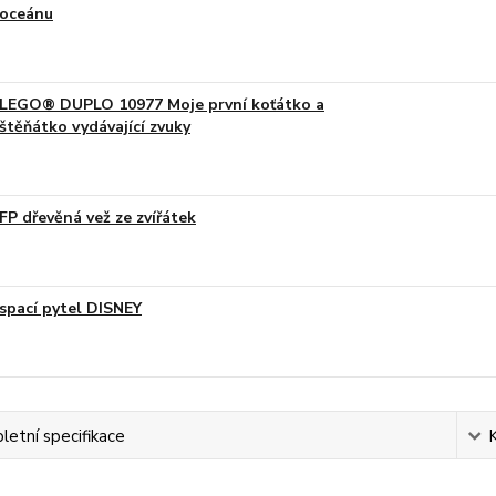
oceánu
LEGO® DUPLO 10977 Moje první koťátko a
štěňátko vydávající zvuky
FP dřevěná vež ze zvířátek
spací pytel DISNEY
etní specifikace