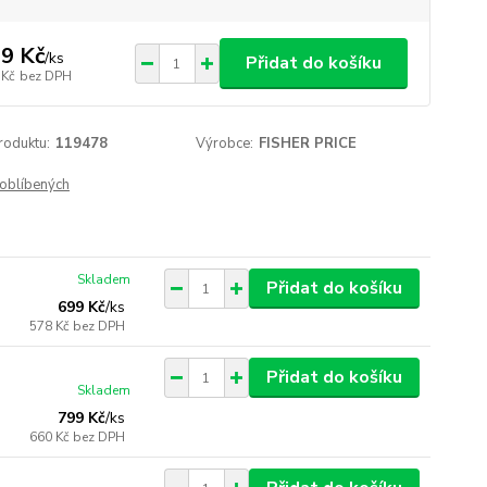
9 Kč
/
ks
Přidat do košíku
 Kč
bez DPH
roduktu:
119478
Výrobce:
FISHER PRICE
oblíbených
Skladem
Přidat do košíku
699 Kč
/
ks
578 Kč
bez DPH
Přidat do košíku
Skladem
799 Kč
/
ks
660 Kč
bez DPH