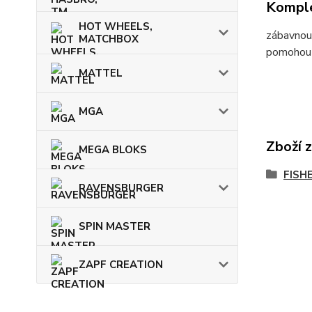
Komple
HOT WHEELS,
zábavnou f
MATCHBOX
pomohou s
MATTEL
MGA
Zboží 
MEGA BLOKS
FISH
RAVENSBURGER
SPIN MASTER
ZAPF CREATION