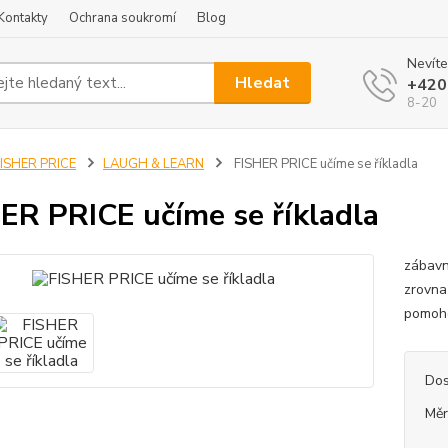
Kontakty
Ochrana soukromí
Blog
Nevíte
Hledat
+420
8-20
ISHER PRICE
LAUGH & LEARN
FISHER PRICE učíme se říkladla
ER PRICE učíme se říkladla
zábavn
zrovna 
pomoho
Dos
Měr