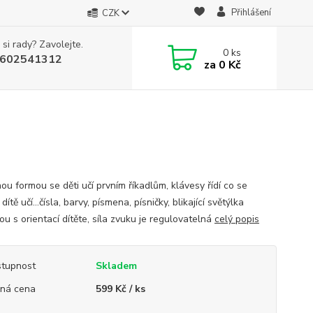
Přihlášení
CZK
 si rady? Zavolejte.
0
ks
602541312
za
0 Kč
ou formou se děti učí prvním říkadlům, klávesy řídí co se
dítě učí...čísla, barvy, písmena, písničky, blikající světýlka
u s orientací dítěte, síla zvuku je regulovatelná
celý popis
tupnost
Skladem
ná cena
599 Kč / ks