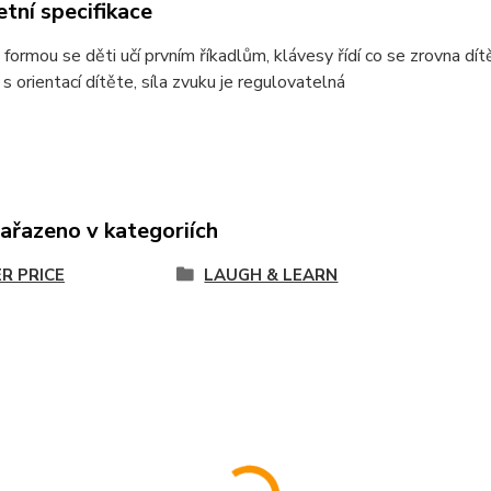
tní specifikace
ormou se děti učí prvním říkadlům, klávesy řídí co se zrovna dítě uč
 orientací dítěte, síla zvuku je regulovatelná
zařazeno v kategoriích
ER PRICE
LAUGH & LEARN