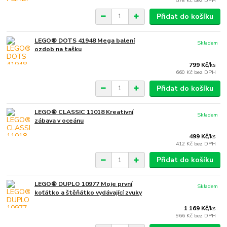
578 Kč
bez DPH
Přidat do košíku
LEGO® DOTS 41948 Mega balení
Skladem
ozdob na tašku
799 Kč
/
ks
660 Kč
bez DPH
Přidat do košíku
LEGO® CLASSIC 11018 Kreativní
Skladem
zábava v oceánu
499 Kč
/
ks
412 Kč
bez DPH
Přidat do košíku
LEGO® DUPLO 10977 Moje první
Skladem
koťátko a štěňátko vydávající zvuky
1 169 Kč
/
ks
966 Kč
bez DPH