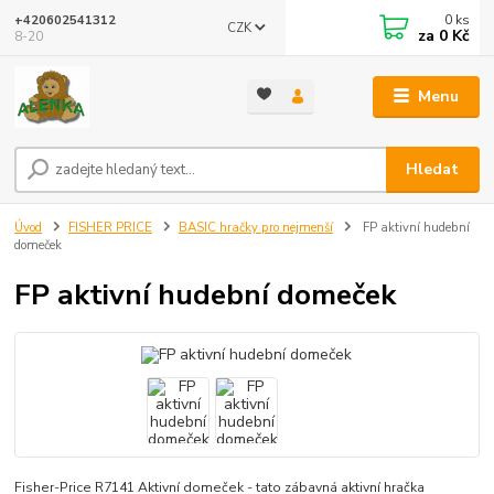
0
ks
+420602541312
CZK
za
0 Kč
8-20
Menu
Hledat
Úvod
FISHER PRICE
BASIC hračky pro nejmenší
FP aktivní hudební
domeček
FP aktivní hudební domeček
Fisher-Price R7141 Aktivní domeček - tato zábavná aktivní hračka