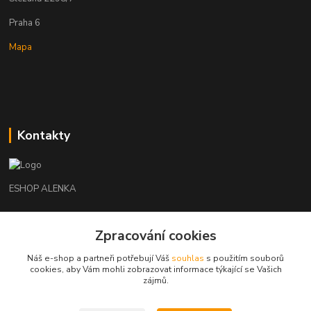
Praha 6
Mapa
Kontakty
ESHOP ALENKA
Ing. Martina Cikhartová
Zpracování cookies
+420602541312
8-20
Náš e-shop a partneři potřebují Váš
souhlas
s použitím souborů
cookies, aby Vám mohli zobrazovat informace týkající se Vašich
orechovka@inmes.cz
zájmů.