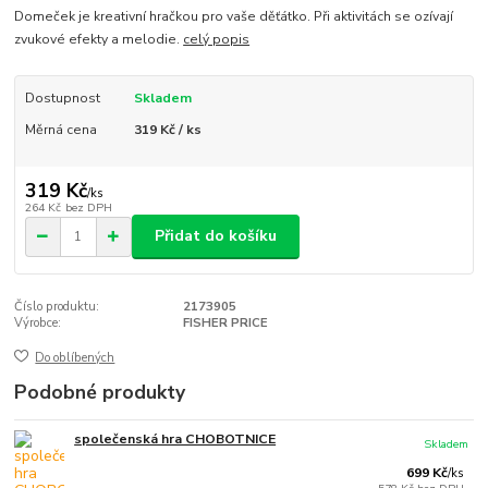
Domeček je kreativní hračkou pro vaše děťátko. Při aktivitách se ozívají
zvukové efekty a melodie.
celý popis
Dostupnost
Skladem
Měrná cena
319 Kč / ks
319 Kč
/
ks
264 Kč
bez DPH
Přidat do košíku
Číslo produktu:
2173905
Výrobce:
FISHER PRICE
Do oblíbených
Podobné produkty
společenská hra CHOBOTNICE
Skladem
699 Kč
/
ks