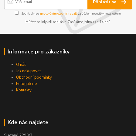
Přihlásit se
Souhlasím se
zpracováním osobních údajů
za účelem rozesílky newsletteru.
Můžete se kdykoli odhlásit. Zasíláme jednou za 14 dní.
Informace pro zákazníky
O nás
Jak nakupovat
Obchodní podmínky
Fotogalerie
Kontakty
Kde nás najdete
Slezanů 2298/7