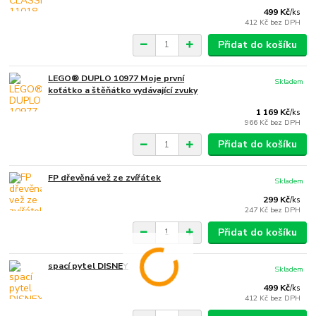
499 Kč
/
ks
412 Kč
bez DPH
Přidat do košíku
LEGO® DUPLO 10977 Moje první
Skladem
koťátko a štěňátko vydávající zvuky
1 169 Kč
/
ks
966 Kč
bez DPH
Přidat do košíku
FP dřevěná vež ze zvířátek
Skladem
299 Kč
/
ks
247 Kč
bez DPH
Přidat do košíku
spací pytel DISNEY
Skladem
499 Kč
/
ks
412 Kč
bez DPH