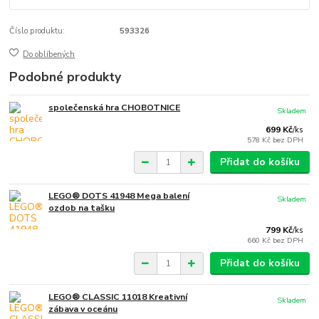
Číslo produktu:
593326
Do oblíbených
Podobné produkty
společenská hra CHOBOTNICE
Skladem
699 Kč
/
ks
578 Kč
bez DPH
Přidat do košíku
LEGO® DOTS 41948 Mega balení
Skladem
ozdob na tašku
799 Kč
/
ks
660 Kč
bez DPH
Přidat do košíku
LEGO® CLASSIC 11018 Kreativní
Skladem
zábava v oceánu