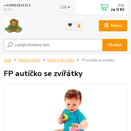
0
ks
+420602541312
CZK
za
0 Kč
8-20
Menu
Hledat
Úvod
FISHER PRICE
PEEK-A-BLOCKS
FP autíčko se zvířátky
FP autíčko se zvířátky