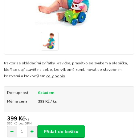
traktor se skládacími zvířátky, kravička, prasátko se zvukem a slepička,
kteří se dají stavět na sebe, lze výborně kombinovat se stavebními
kostkami a krokodýlem
celý popis
Dostupnost
Skladem
Měrná cena
399 Kč / ks
399 Kč
/
ks
330 Kč
bez DPH
Přidat do košíku