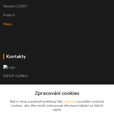
Slezanů 2298/7
Praha 6
Mapa
Kontakty
ESHOP ALENKA
Ing. Martina Cikhartová
Zpracování cookies
+420602541312
8-20
Náš e-shop a partneři potřebují Váš
souhlas
s použitím souborů
cookies, aby Vám mohli zobrazovat informace týkající se Vašich
orechovka@inmes.cz
zájmů.