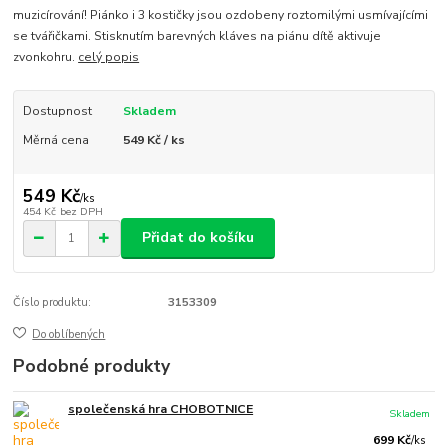
muzicírování! Piánko i 3 kostičky jsou ozdobeny roztomilými usmívajícími
se tvářičkami. Stisknutím barevných kláves na piánu dítě aktivuje
zvonkohru.
celý popis
Dostupnost
Skladem
Měrná cena
549 Kč / ks
549 Kč
/
ks
454 Kč
bez DPH
Přidat do košíku
Číslo produktu:
3153309
Do oblíbených
Podobné produkty
společenská hra CHOBOTNICE
Skladem
699 Kč
/
ks