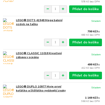
578 Kč
bez DPH
Přidat do košíku
LEGO® DOTS 41948 Mega balení
Skladem
ozdob na tašku
799 Kč
/
ks
660 Kč
bez DPH
Přidat do košíku
LEGO® CLASSIC 11018 Kreativní
Skladem
zábava v oceánu
499 Kč
/
ks
412 Kč
bez DPH
Přidat do košíku
LEGO® DUPLO 10977 Moje první
Skladem
koťátko a štěňátko vydávající zvuky
1 169 Kč
/
ks
966 Kč
bez DPH