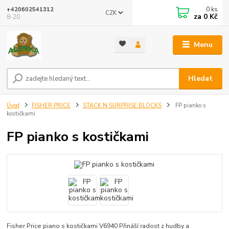
0
ks
+420602541312
CZK
za
0 Kč
8-20
Menu
Hledat
Úvod
FISHER PRICE
STACK N SURPRISE BLOCKS
FP pianko s
kostičkami
FP pianko s kostičkami
Fisher Price piano s kostičkami V6940 Přináší radost z hudby a