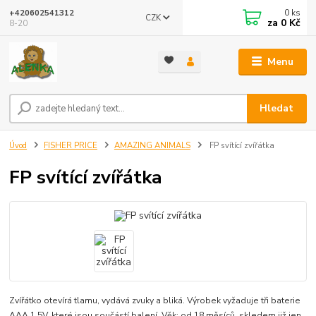
0
ks
+420602541312
CZK
za
0 Kč
8-20
Menu
Hledat
Úvod
FISHER PRICE
AMAZING ANIMALS
FP svítící zvířátka
FP svítící zvířátka
Zvířátko otevírá tlamu, vydává zvuky a bliká. Výrobek vyžaduje tři baterie
AAA 1,5V, které jsou součástí balení. Věk: od 18 měsíců. skledem již jen