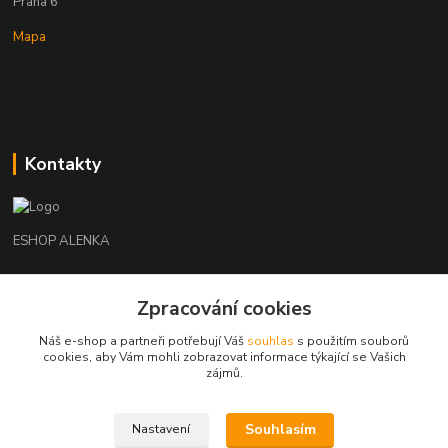
Praha 6
Mapa
Kontakty
ESHOP ALENKA
Ing. Martina Cikhartová
Zpracování cookies
+420602541312
8-20
Náš e-shop a partneři potřebují Váš
souhlas
s použitím souborů
cookies, aby Vám mohli zobrazovat informace týkající se Vašich
orechovka@inmes.cz
zájmů.
Souhlasím
Nastavení