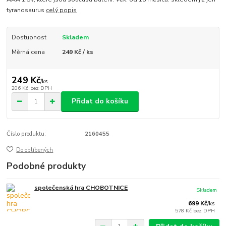
tyranosaurus
celý popis
Dostupnost
Skladem
Měrná cena
249 Kč / ks
249 Kč
/
ks
206 Kč
bez DPH
Přidat do košíku
Číslo produktu:
2160455
Do oblíbených
Podobné produkty
společenská hra CHOBOTNICE
Skladem
699 Kč
/
ks
578 Kč
bez DPH