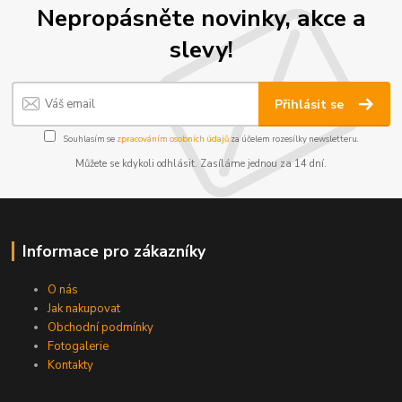
Nepropásněte novinky, akce a
slevy!
Přihlásit se
Souhlasím se
zpracováním osobních údajů
za účelem rozesílky newsletteru.
Můžete se kdykoli odhlásit. Zasíláme jednou za 14 dní.
Informace pro zákazníky
O nás
Jak nakupovat
Obchodní podmínky
Fotogalerie
Kontakty