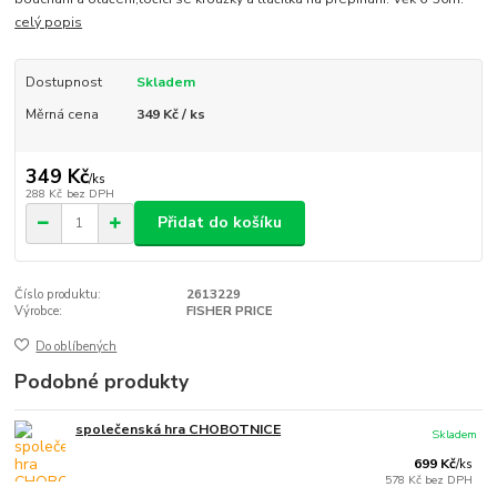
celý popis
Dostupnost
Skladem
Měrná cena
349 Kč / ks
349 Kč
/
ks
288 Kč
bez DPH
Přidat do košíku
Číslo produktu:
2613229
Výrobce:
FISHER PRICE
Do oblíbených
Podobné produkty
společenská hra CHOBOTNICE
Skladem
699 Kč
/
ks
578 Kč
bez DPH