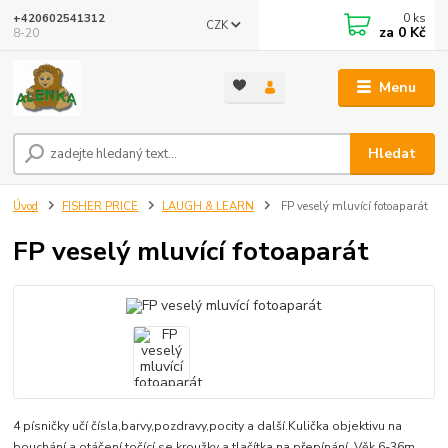
0
ks
+420602541312
CZK
za
0 Kč
8-20
Menu
Hledat
Úvod
FISHER PRICE
LAUGH & LEARN
FP veselý mluvící fotoaparát
FP veselý mluvící fotoaparát
4 písničky učí čísla,barvy,pozdravy,pocity a další.Kulička objektivu na
bouchání a otáčení,točící se kroužky a tlačítka na přepínání. Věk 6-36m.