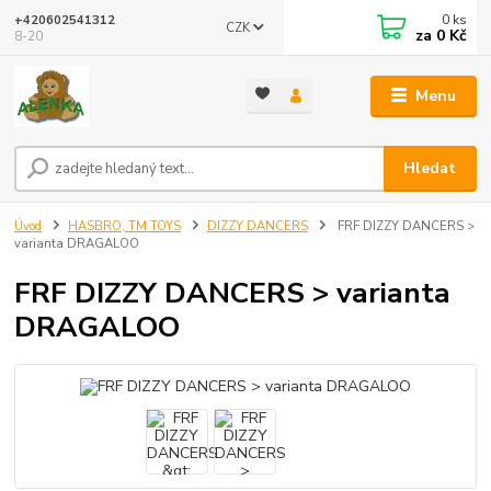
0
ks
+420602541312
CZK
za
0 Kč
8-20
Menu
Hledat
Úvod
HASBRO, TM TOYS
DIZZY DANCERS
FRF DIZZY DANCERS >
varianta DRAGALOO
FRF DIZZY DANCERS > varianta
DRAGALOO