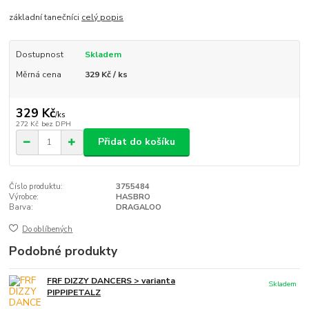
základní tanečníci
celý popis
Dostupnost
Skladem
Měrná cena
329 Kč / ks
329 Kč
/
ks
272 Kč
bez DPH
Přidat do košíku
Číslo produktu:
3755484
Výrobce:
HASBRO
Barva:
DRAGALOO
Do oblíbených
Podobné produkty
FRF DIZZY DANCERS > varianta
Skladem
PIPPIPETALZ