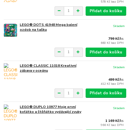
578 Kč
bez DPH
Přidat do košíku
LEGO® DOTS 41948 Mega balení
Skladem
ozdob na tašku
799 Kč
/
ks
660 Kč
bez DPH
Přidat do košíku
LEGO® CLASSIC 11018 Kreativní
Skladem
zábava v oceánu
499 Kč
/
ks
412 Kč
bez DPH
Přidat do košíku
LEGO® DUPLO 10977 Moje první
Skladem
koťátko a štěňátko vydávající zvuky
1 169 Kč
/
ks
966 Kč
bez DPH