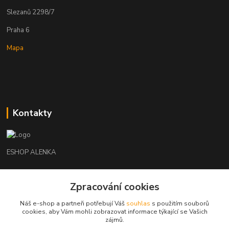
Slezanů 2298/7
Praha 6
Mapa
Kontakty
ESHOP ALENKA
Ing. Martina Cikhartová
Zpracování cookies
+420602541312
8-20
Náš e-shop a partneři potřebují Váš
souhlas
s použitím souborů
cookies, aby Vám mohli zobrazovat informace týkající se Vašich
orechovka@inmes.cz
zájmů.