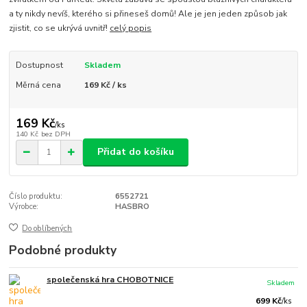
a ty nikdy nevíš, kterého si přineseš domů! Ale je jen jeden způsob jak
zjistit, co se ukrývá uvnitř!
celý popis
Dostupnost
Skladem
Měrná cena
169 Kč / ks
169 Kč
/
ks
140 Kč
bez DPH
Přidat do košíku
Číslo produktu:
6552721
Výrobce:
HASBRO
Do oblíbených
Podobné produkty
společenská hra CHOBOTNICE
Skladem
699 Kč
/
ks