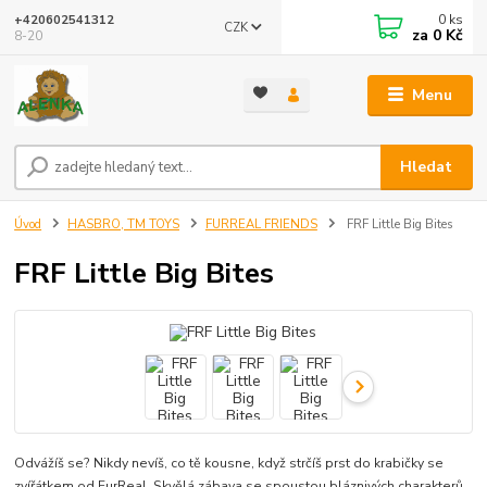
0
ks
+420602541312
CZK
za
0 Kč
8-20
Menu
Hledat
Úvod
HASBRO, TM TOYS
FURREAL FRIENDS
FRF Little Big Bites
FRF Little Big Bites
Odvážíš se? Nikdy nevíš, co tě kousne, když strčíš prst do krabičky se
zvířátkem od FurReal. Skvělá zábava se spoustou bláznivých charakterů