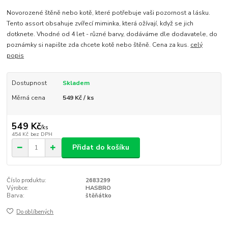
Novorozené štěně nebo kotě, které potřebuje vaši pozornost a lásku.
Tento assort obsahuje zvířecí miminka, která ožívají, když se jich
dotknete. Vhodné od 4 let - různé barvy, dodáváme dle dodavatele, do
poznámky si napište zda chcete kotě nebo štěně. Cena za kus.
celý
popis
Dostupnost
Skladem
Měrná cena
549 Kč / ks
549 Kč
/
ks
454 Kč
bez DPH
Přidat do košíku
Číslo produktu:
2683299
Výrobce:
HASBRO
Barva:
štěňátko
Do oblíbených