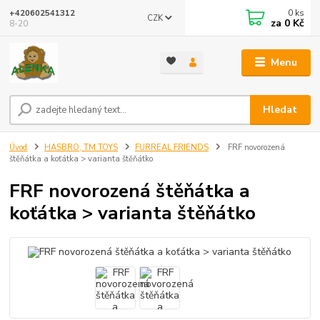
0
ks
+420602541312
CZK
za
0 Kč
8-20
Menu
Hledat
Úvod
HASBRO, TM TOYS
FURREAL FRIENDS
FRF novorozená
štěňátka a koťátka > varianta štěňátko
FRF novorozená štěňátka a
koťátka > varianta štěňátko