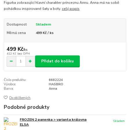
Figurka zobrazující hlavní charakter princeznu Annu. Anna má na sobě
pohádkou inspirované šaty a boty.
celý popis
Dostupnost
Skladem
Měrná cena
499 Kč / ks
499 Kč
/
ks
412 Kč
bez DPH
Přidat do košíku
Číslo produktu:
6682224
Výrobce:
HASBRO
Barva:
Anna
Do oblíbených
Podobné produkty
FROZEN 2 panenka > varianta královna
Skladem
ELSA