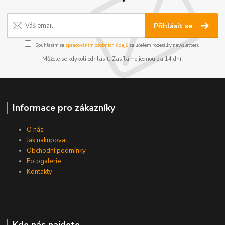
Přihlásit se
Souhlasím se
zpracováním osobních údajů
za účelem rozesílky newsletteru.
Můžete se kdykoli odhlásit. Zasíláme jednou za 14 dní.
Informace pro zákazníky
O nás
Jak nakupovat
Obchodní podmínky
Fotogalerie
Kontakty
Kde nás najdete