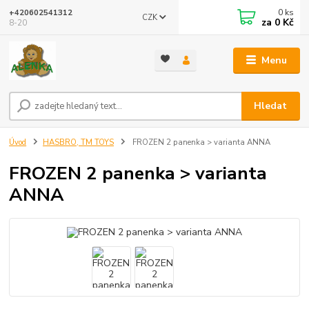
0
ks
+420602541312
CZK
za
0 Kč
8-20
Menu
Hledat
Úvod
HASBRO, TM TOYS
FROZEN 2 panenka > varianta ANNA
FROZEN 2 panenka > varianta
ANNA