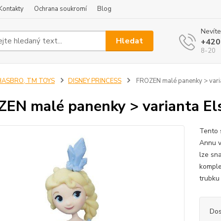
Kontakty
Ochrana soukromí
Blog
Nevíte
Hledat
+420
8-20
HASBRO, TM TOYS
DISNEY PRINCESS
FROZEN malé panenky > varia
EN malé panenky > varianta El
Tento 
Annu v
lze sn
komple
trubku 
Dos