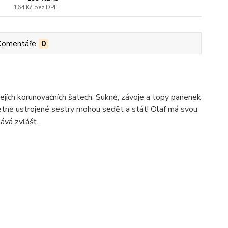
164 Kč
bez DPH
Komentáře
0
jejích korunovačních šatech. Sukně, závoje a topy panenek
tně ustrojené sestry mohou sedět a stát! Olaf má svou
dává zvlášť.