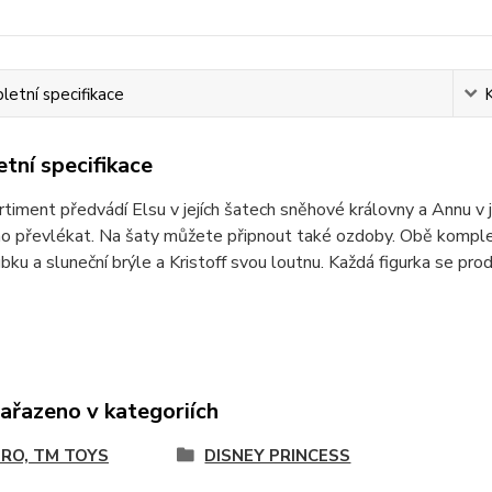
etní specifikace
tní specifikace
timent předvádí Elsu v jejích šatech sněhové královny a Annu v 
no převlékat. Na šaty můžete připnout také ozdoby. Obě komple
rubku a sluneční brýle a Kristoff svou loutnu. Každá figurka se pro
zařazeno v kategoriích
RO, TM TOYS
DISNEY PRINCESS