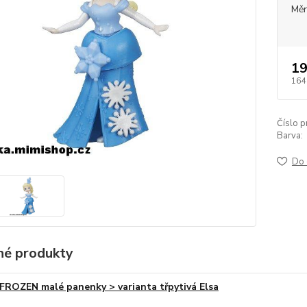
Měr
19
164
Číslo p
Barva:
Do 
é produkty
FROZEN malé panenky > varianta třpytivá Elsa