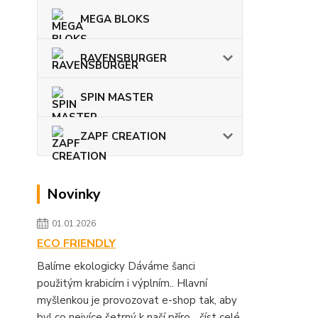
MEGA BLOKS
RAVENSBURGER
SPIN MASTER
ZAPF CREATION
Novinky
01.01.2026
ECO FRIENDLY
Balíme ekologicky Dáváme šanci
použitým krabicím i výplním.. Hlavní
myšlenkou je provozovat e-shop tak, aby
byl co nejvíce šetrný k naší příro...
číst celé