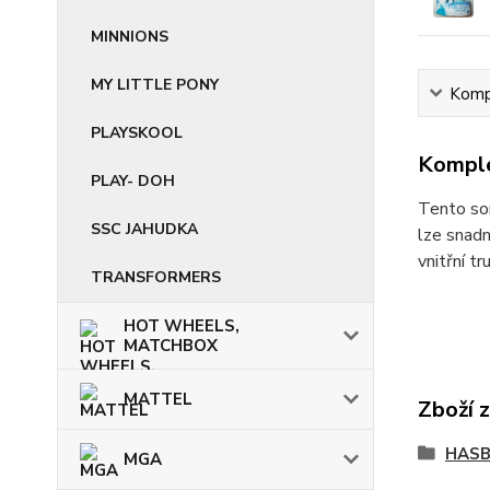
MINNIONS
MY LITTLE PONY
Kompl
PLAYSKOOL
Komple
PLAY- DOH
Tento sor
SSC JAHUDKA
lze snad
vnitřní t
TRANSFORMERS
HOT WHEELS,
MATCHBOX
MATTEL
Zboží 
HASB
MGA