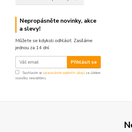
Nepropásněte novinky, akce
a slevy!
Můžete se kdykoli odhlásit. Zasíláme
jednou za 14 dní.
Přihlásit se
Souhlasím se
zpracováním osobních údajů
za účelem
rozesílky newsletteru.
N