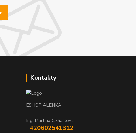
Kontakty
ESHOP ALENKA
Ing. Martina Cikhartová
+420602541312
8-20