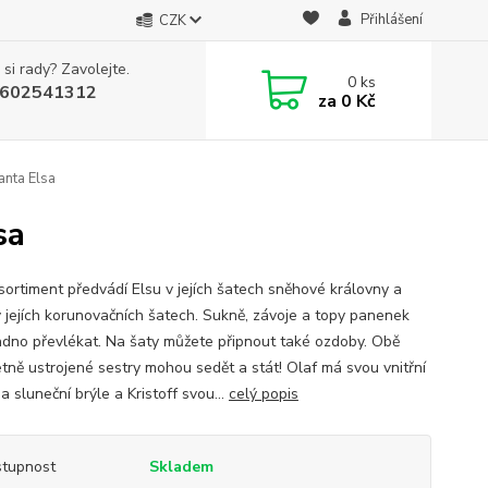
Přihlášení
CZK
 si rady? Zavolejte.
0
ks
602541312
za
0 Kč
nta Elsa
sa
sortiment předvádí Elsu v jejích šatech sněhové královny a
 jejích korunovačních šatech. Sukně, závoje a topy panenek
adno převlékat. Na šaty můžete připnout také ozdoby. Obě
tně ustrojené sestry mohou sedět a stát! Olaf má svou vnitřní
a sluneční brýle a Kristoff svou...
celý popis
tupnost
Skladem