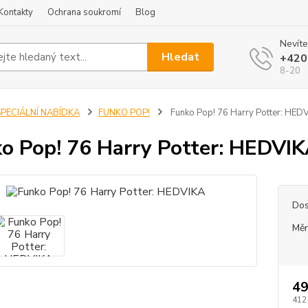
Kontakty
Ochrana soukromí
Blog
Nevíte
Hledat
+420
8-20
SPECIÁLNÍ NABÍDKA
FUNKO POP!
Funko Pop! 76 Harry Potter: HED
o Pop! 76 Harry Potter: HEDVI
Dos
Měr
49
412