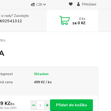
Přihlášení
CZK
 si rady? Zavolejte.
0
ks
602541312
za
0 Kč
VIKA
KA
tupnost
Skladem
ná cena
499 Kč / ks
9 Kč
/
ks
Přidat do košíku
 Kč
bez DPH