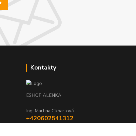
Kontakty
ESHOP ALENKA
Ing. Martina Cikhartová
+420602541312
8-20