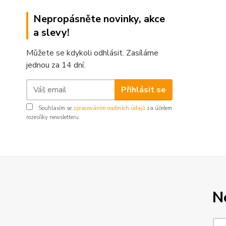
Nepropásněte novinky, akce
a slevy!
Můžete se kdykoli odhlásit. Zasíláme
jednou za 14 dní.
Přihlásit se
Souhlasím se
zpracováním osobních údajů
za účelem
rozesílky newsletteru.
N