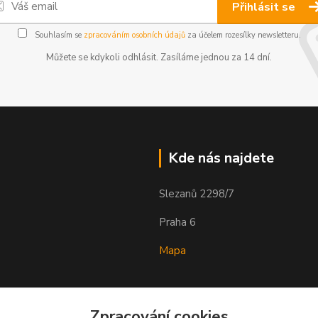
Přihlásit se
Souhlasím se
zpracováním osobních údajů
za účelem rozesílky newsletteru.
Můžete se kdykoli odhlásit. Zasíláme jednou za 14 dní.
Kde nás najdete
Slezanů 2298/7
Praha 6
Mapa
Zpracování cookies