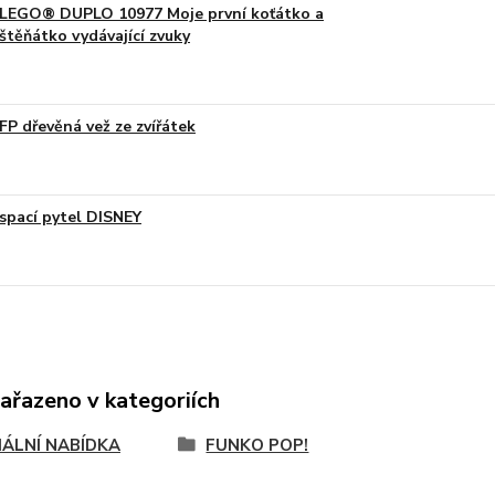
LEGO® DUPLO 10977 Moje první koťátko a
štěňátko vydávající zvuky
FP dřevěná vež ze zvířátek
spací pytel DISNEY
zařazeno v kategoriích
IÁLNÍ NABÍDKA
FUNKO POP!