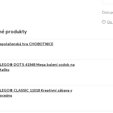
Číslo p
Do 
é produkty
společenská hra CHOBOTNICE
LEGO® DOTS 41948 Mega balení ozdob na
tašku
LEGO® CLASSIC 11018 Kreativní zábava v
oceánu