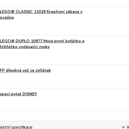
LEGO® CLASSIC 11018 Kreativní zábava v
oceánu
LEGO® DUPLO 10977 Moje první koťátko a
štěňátko vydávající zvuky
FP dřevěná vež ze zvířátek
spací pytel DISNEY
etní specifikace