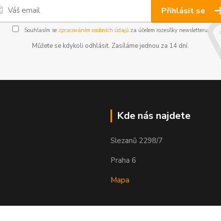
Přihlásit se
Souhlasím se
zpracováním osobních údajů
za účelem rozesílky newsletteru.
Můžete se kdykoli odhlásit. Zasíláme jednou za 14 dní.
Kde nás najdete
Slezanů 2298/7
Praha 6
Mapa