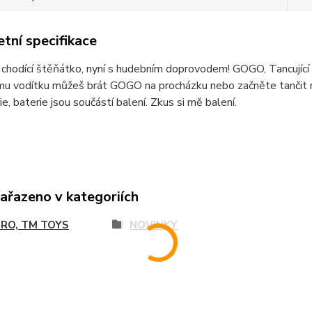
tní specifikace
chodící štěňátko, nyní s hudebním doprovodem! GOGO, Tancující št
mu vodítku můžeš brát GOGO na procházku nebo začněte tančit na 
e, baterie jsou součástí balení. Zkus si mě balení.
zařazeno v kategoriích
RO, TM TOYS
NOVINKY