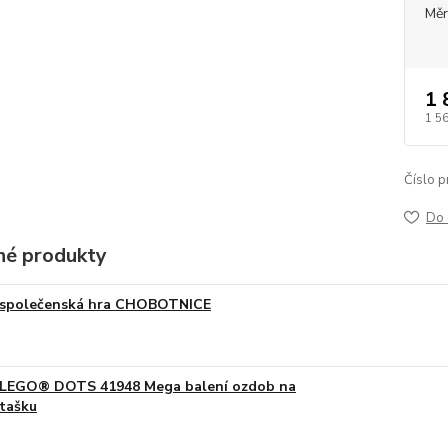
Měr
1 
1 5
Číslo p
Do 
é produkty
společenská hra CHOBOTNICE
LEGO® DOTS 41948 Mega balení ozdob na
tašku