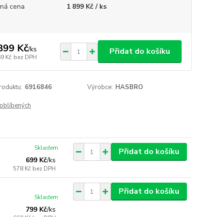
ná cena
1 899 Kč / ks
899 Kč
/
ks
Přidat do košíku
69 Kč
bez DPH
roduktu:
6916846
Výrobce:
HASBRO
oblíbených
Skladem
Přidat do košíku
699 Kč
/
ks
578 Kč
bez DPH
Přidat do košíku
Skladem
799 Kč
/
ks