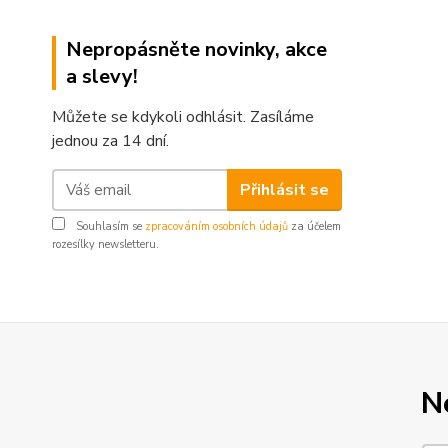
Nepropásněte novinky, akce
a slevy!
Můžete se kdykoli odhlásit. Zasíláme
jednou za 14 dní.
Přihlásit se
Souhlasím se
zpracováním osobních údajů
za účelem
rozesílky newsletteru.
N