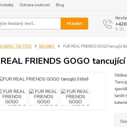
Kontakty
Ochrana soukromí
Blog
Nevíte
Hledat
+420
8-20
HASBRO, TM TOYS
NOVINKY
FUR REAL FRIENDS GOGO tancující št
REAL FRIENDS GOGO tancující 
Oblíbe
Tancují
speciá
tančit 
baterie
Dos