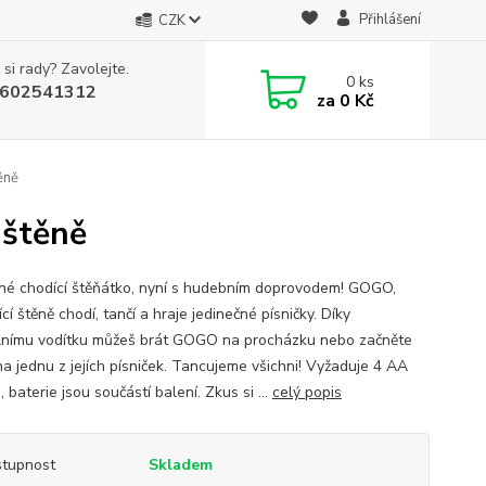
Přihlášení
CZK
 si rady? Zavolejte.
0
ks
602541312
za
0 Kč
ěně
štěně
né chodící štěňátko, nyní s hudebním doprovodem! GOGO,
cí štěně chodí, tančí a hraje jedinečné písničky. Díky
lnímu vodítku můžeš brát GOGO na procházku nebo začněte
na jednu z jejích písniček. Tancujeme všichni! Vyžaduje 4 AA
, baterie jsou součástí balení. Zkus si ...
celý popis
tupnost
Skladem