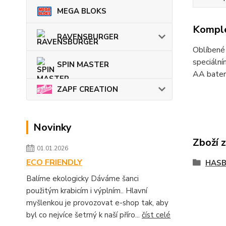
MEGA BLOKS
Komple
RAVENSBURGER
Oblíbené 
speciální
SPIN MASTER
AA bateri
ZAPF CREATION
Novinky
Zboží 
01.01.2026
ECO FRIENDLY
HASB
Balíme ekologicky Dáváme šanci
použitým krabicím i výplním.. Hlavní
myšlenkou je provozovat e-shop tak, aby
byl co nejvíce šetrný k naší příro...
číst celé