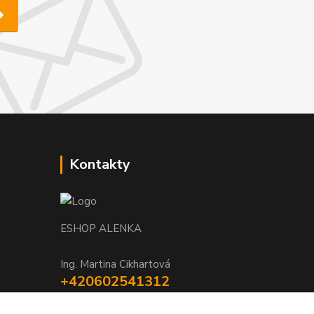
Kontakty
ESHOP ALENKA
Ing. Martina Cikhartová
+420602541312
8-20