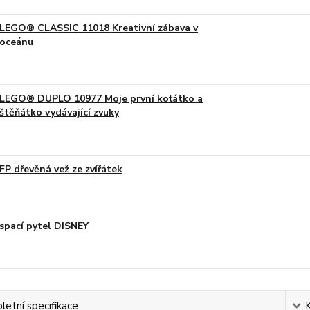
LEGO® CLASSIC 11018 Kreativní zábava v
oceánu
LEGO® DUPLO 10977 Moje první koťátko a
štěňátko vydávající zvuky
FP dřevěná vež ze zvířátek
spací pytel DISNEY
etní specifikace