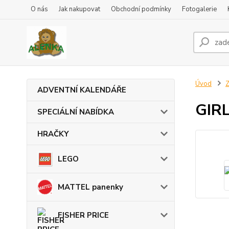
O nás
Jak nakupovat
Obchodní podmínky
Fotogalerie
Úvod
ADVENTNÍ KALENDÁŘE
GIRL
SPECIÁLNÍ NABÍDKA
HRAČKY
LEGO
MATTEL panenky
FISHER PRICE