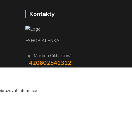
Kontakty
ESHOP ALENKA
Ing. Martina Cikhartová
+420602541312
8-20
orechovka@inmes.cz
obrazovat informace