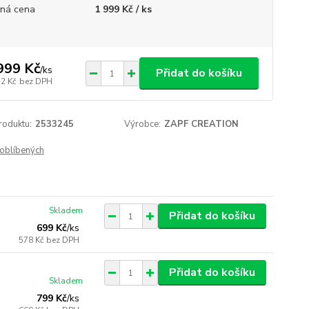
ná cena
1 999 Kč / ks
999 Kč
/
ks
Přidat do košíku
52 Kč
bez DPH
roduktu:
2533245
Výrobce:
ZAPF CREATION
oblíbených
Skladem
Přidat do košíku
699 Kč
/
ks
578 Kč
bez DPH
Přidat do košíku
Skladem
799 Kč
/
ks