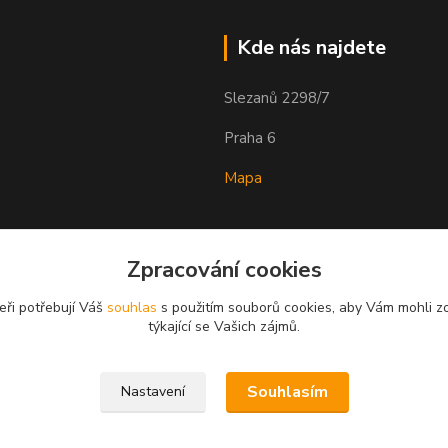
Kde nás najdete
Slezanů 2298/7
Praha 6
Mapa
Zpracování cookies
eři potřebují Váš
souhlas
s použitím souborů cookies, aby Vám mohli z
týkající se Vašich zájmů.
Souhlasím
Nastavení