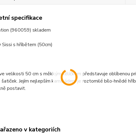
tní specifikace
ation (960059) skladem
y Sissi s hříbětem (50cm)
e velikosti 50 cm s měkkým tělíčkem představuje oblíbenou prin
šatiček. Jejím nejlepším kamarádem je roztomilé bílo-hnědé hříbá
ně postavit.
zařazeno v kategoriích