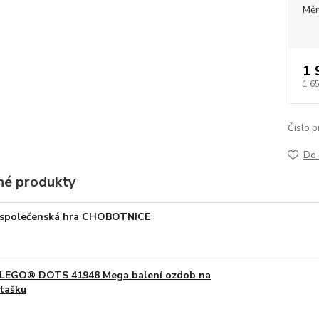
Měr
1 
1 6
Číslo p
Do 
é produkty
společenská hra CHOBOTNICE
LEGO® DOTS 41948 Mega balení ozdob na
tašku