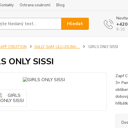
Kontakty
Ochrana soukromí
Blog
Nevíte
Hledat
+420
8-20
ZAPF CREATION
SALLY, SAM, LILLI,JOLINA....
GIRLS ONLY SISSI
S ONLY SISSI
Zapf C
3+ Pan
oblíbe
dobový
hříbátk
Dos