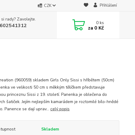
Přihlášení
CZK
 si rady? Zavolejte.
0
ks
602541312
za
0 Kč
reation (960059) skladem Girls Only Sissi s hříbětem (50cm)
enka ve velikosti 50 cm s měkkým tělíčkem představuje
nou princeznu Sissi z 19. století. Panenka je oblečena do
ch šatiček. Jejím nejlepším kamarádem je roztomilé bílo-hnědé
o. Panence se dají uprav...
celý popis
tupnost
Skladem