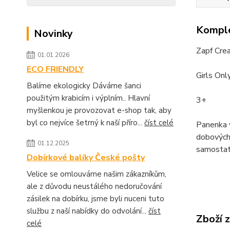
Komple
Novinky
Zapf Cre
01.01.2026
ECO FRIENDLY
Girls Onl
Balíme ekologicky Dáváme šanci
použitým krabicím i výplním.. Hlavní
3+
myšlenkou je provozovat e-shop tak, aby
byl co nejvíce šetrný k naší příro...
číst celé
Panenka v
dobových 
01.12.2025
samostat
Dobírkové balíky České pošty
Velice se omlouváme našim zákazníkům,
ale z důvodu neustálého nedoručování
zásilek na dobírku, jsme byli nuceni tuto
službu z naší nabídky do odvolání...
číst
Zboží 
celé