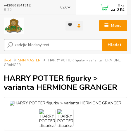
0
ks
+420602541312
CZK
za
0 Kč
8-20
Menu
Hledat
Úvod
SPIN MASTER
HARRY POTTER figurky > varianta HERMIONE
GRANGER
HARRY POTTER figurky >
varianta HERMIONE GRANGER