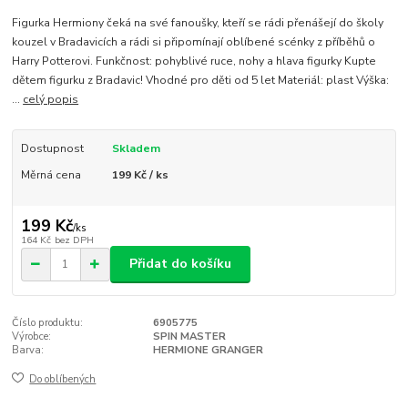
Figurka Hermiony čeká na své fanoušky, kteří se rádi přenášejí do školy
kouzel v Bradavicích a rádi si připomínají oblíbené scénky z příběhů o
Harry Potterovi. Funkčnost: pohyblivé ruce, nohy a hlava figurky Kupte
dětem figurku z Bradavic! Vhodné pro děti od 5 let Materiál: plast Výška:
...
celý popis
Dostupnost
Skladem
Měrná cena
199 Kč / ks
199 Kč
/
ks
164 Kč
bez DPH
Přidat do košíku
Číslo produktu:
6905775
Výrobce:
SPIN MASTER
Barva:
HERMIONE GRANGER
Do oblíbených