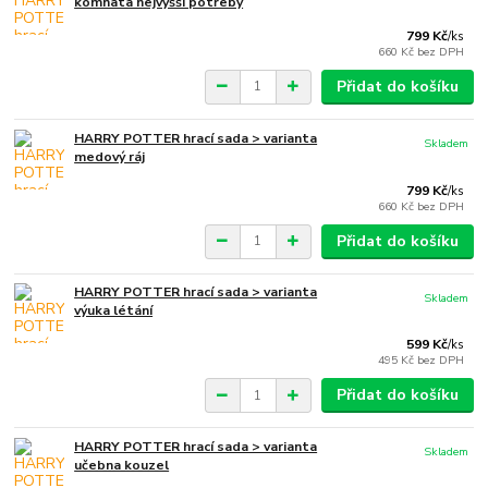
komnata nejvyšší potřeby
799 Kč
/
ks
660 Kč
bez DPH
Přidat do košíku
HARRY POTTER hrací sada > varianta
Skladem
medový ráj
799 Kč
/
ks
660 Kč
bez DPH
Přidat do košíku
HARRY POTTER hrací sada > varianta
Skladem
výuka létání
599 Kč
/
ks
495 Kč
bez DPH
Přidat do košíku
HARRY POTTER hrací sada > varianta
Skladem
učebna kouzel