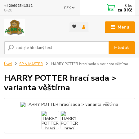
0
ks
+420602541312
CZK
za
0 Kč
8-20
Menu
Hledat
Úvod
SPIN MASTER
HARRY POTTER hrací sada > varianta věštírna
HARRY POTTER hrací sada >
varianta věštírna