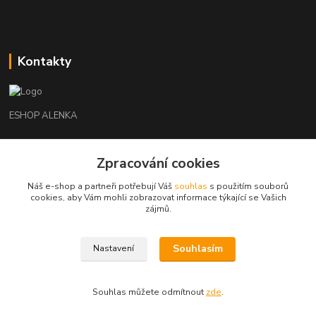
Kontakty
ESHOP ALENKA
Ing. Martina Cikhartová
Zpracování cookies
+420602541312
8-20
Náš e-shop a partneři potřebují Váš
souhlas
s použitím souborů
cookies, aby Vám mohli zobrazovat informace týkající se Vašich
orechovka@inmes.cz
zájmů.
Souhlasím
Nastavení
Souhlas můžete odmítnout
zde
.
Vytvořeno na
Eshop-rychle.cz