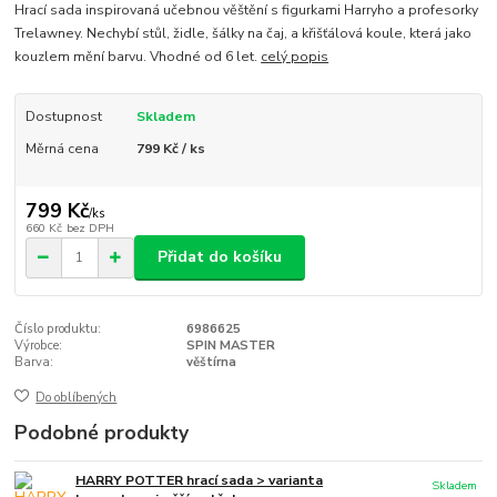
Hrací sada inspirovaná učebnou věštění s figurkami Harryho a profesorky
Trelawney. Nechybí stůl, židle, šálky na čaj, a křišťálová koule, která jako
kouzlem mění barvu. Vhodné od 6 let.
celý popis
Dostupnost
Skladem
Měrná cena
799 Kč / ks
799 Kč
/
ks
660 Kč
bez DPH
Přidat do košíku
Číslo produktu:
6986625
Výrobce:
SPIN MASTER
Barva:
věštírna
Do oblíbených
Podobné produkty
HARRY POTTER hrací sada > varianta
Skladem