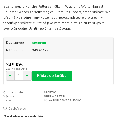
Zažijte kouzlo Harryho Pottera s hůlkami Wizarding World Magical
Collector Wands ze série Magical Creatures! Tyto tajemné sběratelské
předměty ze série Harry Potter jsou nepostradatelné pro všechny
fanoušky a sběratele. Stejně jako ve filmech platí, že hůlka si vybírá
svého čaroděje! Uvnitř neprůhle...
celý popis
Dostupnost
Skladem
Měrná cena
349 Kč / ks
349 Kč
/
ks
288 Kč
bez DPH
Přidat do košíku
Číslo produktu:
6905792
Výrobce:
SPIN MASTER
Barva:
hůlka RONA WEASLEYHO
Do oblíbených