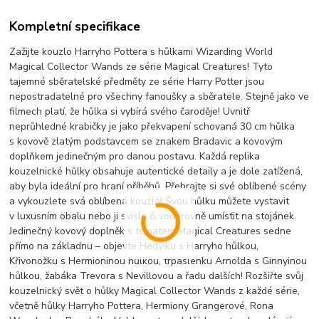
Kompletní specifikace
Zažijte kouzlo Harryho Pottera s hůlkami Wizarding World
Magical Collector Wands ze série Magical Creatures! Tyto
tajemné sběratelské předměty ze série Harry Potter jsou
nepostradatelné pro všechny fanoušky a sběratele. Stejně jako ve
filmech platí, že hůlka si vybírá svého čaroděje! Uvnitř
neprůhledné krabičky je jako překvapení schovaná 30 cm hůlka
s kovově zlatým podstavcem se znakem Bradavic a kovovým
doplňkem jedinečným pro danou postavu. Každá replika
kouzelnické hůlky obsahuje autentické detaily a je dole zatížená,
aby byla ideální pro hraní příběhů. Přehrajte si své oblíbené scény
a vykouzlete svá oblíbená kouzla! Svou hůlku můžete vystavit
v luxusním obalu nebo ji svisle či vodorovně umístit na stojánek.
Jedinečný kovový doplněk s tématem Magical Creatures sedne
přímo na základnu – objevte Hedviku s Harryho hůlkou,
Křivonožku s Hermioninou hůlkou, trpaslenku Arnolda s Ginnyinou
hůlkou, žabáka Trevora s Nevillovou a řadu dalších! Rozšiřte svůj
kouzelnický svět o hůlky Magical Collector Wands z každé série,
včetně hůlky Harryho Pottera, Hermiony Grangerové, Rona