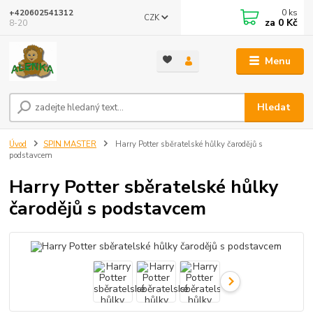
0
ks
+420602541312
CZK
za
0 Kč
8-20
Menu
Hledat
Úvod
SPIN MASTER
Harry Potter sběratelské hůlky čarodějů s
podstavcem
Harry Potter sběratelské hůlky
čarodějů s podstavcem