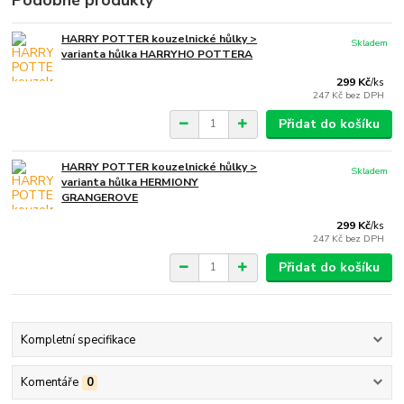
Podobné produkty
HARRY POTTER kouzelnické hůlky >
Skladem
varianta hůlka HARRYHO POTTERA
299 Kč
/
ks
247 Kč
bez DPH
Přidat do košíku
HARRY POTTER kouzelnické hůlky >
Skladem
varianta hůlka HERMIONY
GRANGEROVE
299 Kč
/
ks
247 Kč
bez DPH
Přidat do košíku
Kompletní specifikace
Komentáře
0