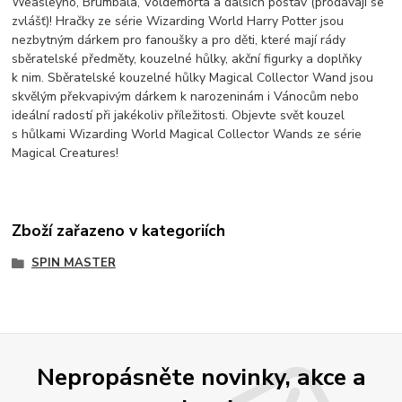
Weasleyho, Brumbála, Voldemorta a dalších postav (prodávají se
zvlášť)! Hračky ze série Wizarding World Harry Potter jsou
nezbytným dárkem pro fanoušky a pro děti, které mají rády
sběratelské předměty, kouzelné hůlky, akční figurky a doplňky
k nim. Sběratelské kouzelné hůlky Magical Collector Wand jsou
skvělým překvapivým dárkem k narozeninám i Vánocům nebo
ideální radostí při jakékoliv příležitosti. Objevte svět kouzel
s hůlkami Wizarding World Magical Collector Wands ze série
Magical Creatures!
Zboží zařazeno v kategoriích
SPIN MASTER
Nepropásněte novinky, akce a