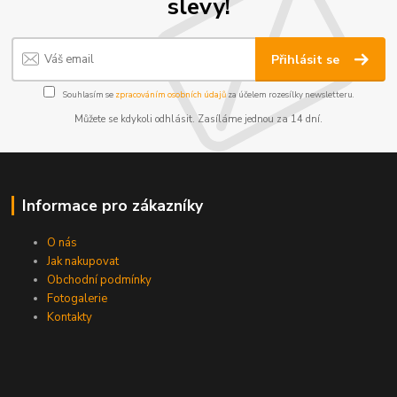
slevy!
Přihlásit se
Souhlasím se
zpracováním osobních údajů
za účelem rozesílky newsletteru.
Můžete se kdykoli odhlásit. Zasíláme jednou za 14 dní.
Informace pro zákazníky
O nás
Jak nakupovat
Obchodní podmínky
Fotogalerie
Kontakty