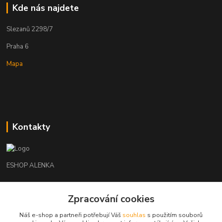
Kde nás najdete
Slezanů 2298/7
Praha 6
Mapa
Kontakty
ESHOP ALENKA
Ing. Martina Cikhartová
+420602541312
Zpracování cookies
8-20
Náš e-shop a partneři potřebují Váš
souhlas
s použitím souborů