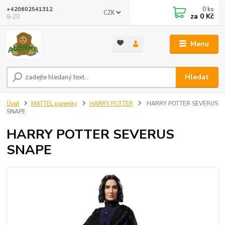
0
ks
+420602541312
CZK
za
0 Kč
8-20
Menu
Hledat
Úvod
MATTEL panenky
HARRY POTTER
HARRY POTTER SEVERUS
SNAPE
HARRY POTTER SEVERUS
SNAPE