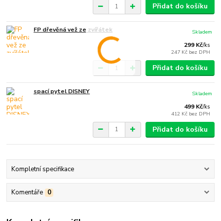
Přidat do košíku
FP dřevěná vež ze zvířátek
Skladem
299 Kč
/
ks
247 Kč
bez DPH
Přidat do košíku
spací pytel DISNEY
Skladem
499 Kč
/
ks
412 Kč
bez DPH
Přidat do košíku
Kompletní specifikace
Komentáře
0