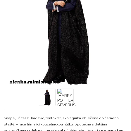
Snape, učitel z Bradavic, tentokrát jako figurka oblečená do černého
pláště, v ruce třímající kouzelnickou hůlku. Společně s dalšími
postavičkami si děti mohou přehrát příběhy odehrávající se v magickém