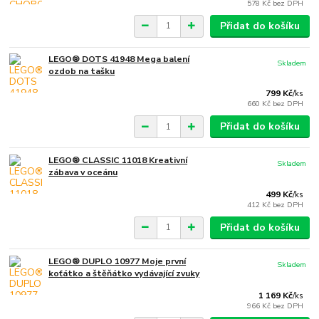
578 Kč
bez DPH
Přidat do košíku
LEGO® DOTS 41948 Mega balení
Skladem
ozdob na tašku
799 Kč
/
ks
660 Kč
bez DPH
Přidat do košíku
LEGO® CLASSIC 11018 Kreativní
Skladem
zábava v oceánu
499 Kč
/
ks
412 Kč
bez DPH
Přidat do košíku
LEGO® DUPLO 10977 Moje první
Skladem
koťátko a štěňátko vydávající zvuky
1 169 Kč
/
ks
966 Kč
bez DPH