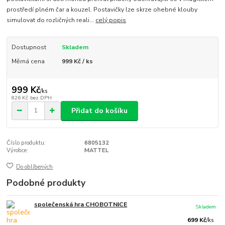
prostředí plném čar a kouzel. Postavičky lze skrze ohebné klouby
simulovat do rozličných reali...
celý popis
Dostupnost
Skladem
Měrná cena
999 Kč / ks
999 Kč
/
ks
826 Kč
bez DPH
Přidat do košíku
Číslo produktu:
6805132
Výrobce:
MATTEL
Do oblíbených
Podobné produkty
společenská hra CHOBOTNICE
Skladem
699 Kč
/
ks