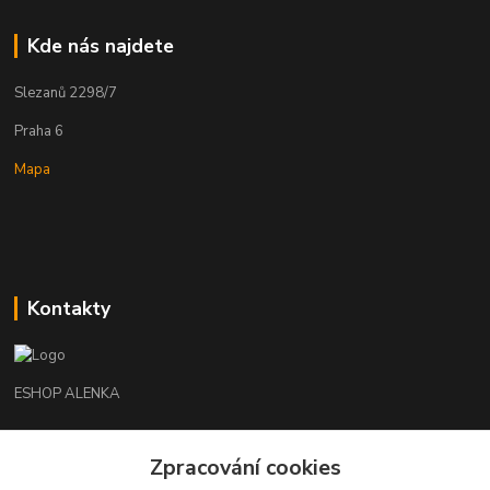
Kde nás najdete
Slezanů 2298/7
Praha 6
Mapa
Kontakty
ESHOP ALENKA
Ing. Martina Cikhartová
+420602541312
Zpracování cookies
8-20